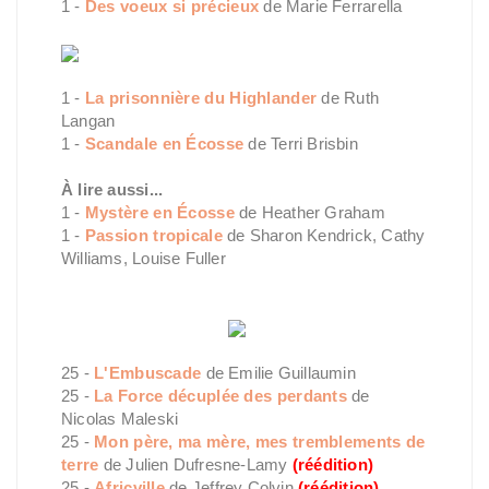
1 -
Des voeux si précieux
de Marie Ferrarella
1 -
La prisonnière du Highlander
de Ruth
Langan
1 -
Scandale en Écosse
de Terri Brisbin
À lire aussi...
1 -
Mystère en Écosse
de Heather Graham
1 -
Passion tropicale
de Sharon Kendrick, Cathy
Williams, Louise Fuller
25 -
L'Embuscade
de Emilie Guillaumin
25 -
La Force décuplée des perdants
de
Nicolas Maleski
25 -
Mon père, ma mère, mes tremblements de
terre
de Julien Dufresne-Lamy
(réédition)
25 -
Africville
de Jeffrey Colvin
(réédition)