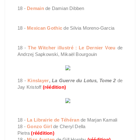
Fantastique
18 -
Demain
de Damian Dibben
Terreur
18 -
Mexican Gothic
de Silvia Moreno-Garcia
Pop Culture
18 -
The Witcher illustré : Le Dernier Vœu
de
Andrzej Sapkowski, Mikaël Bourgouin
18 -
Kinslayer
,
La Guerre du Lotus, Tome 2
de
Jay Kristoff
(réédition)
Romans
18 -
La Librairie de Téhéran
de Marjan Kamali
18 -
Gonzo Girl
de Cheryl Della
Pietra
(réédition)
18 -
Miss Austen
de Gill Hornby
(réédition)