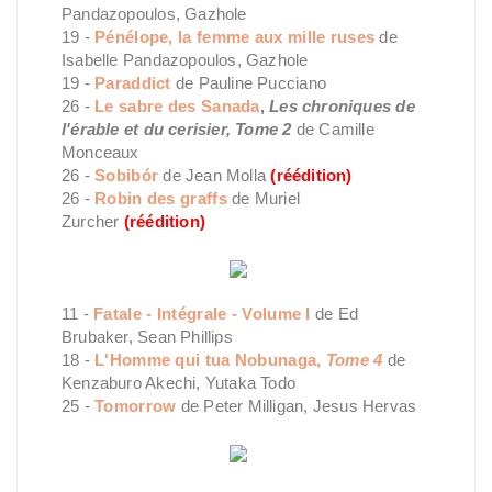
Pandazopoulos, Gazhole
19 -
Pénélope, la femme aux mille ruses
de
Isabelle Pandazopoulos, Gazhole
19 -
Paraddict
de Pauline Pucciano
26 -
Le sabre des Sanada
,
Les chroniques de
l'érable et du cerisier, Tome 2
de Camille
Monceaux
26 -
Sobibór
de Jean Molla
(réédition)
26 -
Robin des graffs
de Muriel
Zurcher
(réédition)
11 -
Fatale - Intégrale - Volume I
de Ed
Brubaker, Sean Phillips
18 -
L'Homme qui tua Nobunaga,
Tome 4
de
Kenzaburo Akechi, Yutaka Todo
25 -
Tomorrow
de Peter Milligan, Jesus Hervas