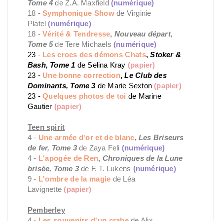
Tome 4
de Z.A. Maxfield
(numérique)
18 -
Symphonique Show
de Virginie
Platel
(numérique)
18 -
Vérité & Tendresse
,
Nouveau départ,
Tome 5
de Tere Michaels
(numérique)
23 -
Les crocs des démons Chats
,
Stoker &
Bash, Tome 1
de Selina Kray
(papier)
23 -
Une bonne correction
,
Le Club des
Dominants, Tome 3
de Marie Sexton
(papier)
23 -
Quelques photos de toi
de Marine
Gautier
(papier)
Teen spirit
4 -
Une armée d'or et de blanc
,
Les Briseurs
de fer, Tome 3
de Zaya Feli
(numérique)
4 -
L'apogée de Ren
,
Chroniques de la Lune
brisée, Tome 3
de F. T. Lukens
(numérique)
9 -
L'ombre de la magie
de Léa
Lavignette
(papier)
Pemberley
4 -
Les souvenirs d'un crabe
de Alix