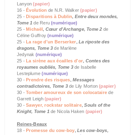
Lanyon
(papier)
16 -
Évolution
de N.R. Walker
(papier)
25 -
Disparitions à Dublin
,
Entre deux mondes,
Tome 1
de Reru
(numérique)
25 -
Michaël
,
Cœur d'Archange, Tome 2
de
Céline Guffroy
(numérique)
25 -
La rage d'un Berserker
,
La riposte des
dragons, Tome 3
de Marlène
Jedynak
(numérique)
25 -
La sirène aux écailles d'or
,
Contes des
royaumes oubliés, Tome 3
de Isabelle
Lesteplume
(numérique)
30 -
Prendre des risques
,
Messages
contradictoires, Tome 3
de Lily Morton
(papier)
30 -
Tomber amoureux de son colocataire
de
Garrett Leigh
(papier)
30 -
Sawyer, rockstar solitaire
,
Souls of the
Knight, Tome 1
de Nicola Haken
(papier)
Reines-Beaux
18 -
Promesse du cow-boy
,
Les cow-boys,