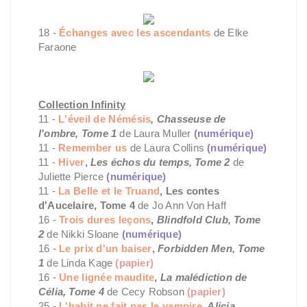
18 -
Échanges avec les ascendants
de Elke
Faraone
Collection Infinity
11 -
L'éveil de Némésis
, Chasseuse de
l'ombre, Tome 1
de Laura Muller
(numérique)
11 -
Remember us
de Laura Collins
(numérique)
11 -
Hiver
,
Les échos du temps, Tome 2
de
Juliette Pierce
(numérique)
11 -
La Belle et le Truand
, Les contes
d'Aucelaire, Tome 4
de Jo Ann Von Haff
16 -
Trois dures leçons
,
Blindfold Club, Tome
2
de Nikki Sloane
(numérique)
16 -
Le prix d'un baiser
,
Forbidden Men, Tome
1
de Linda Kage
(papier)
16 -
Une lignée maudite
,
La malédiction de
Célia, Tome 4
de Cecy Robson
(papier)
25 -
L'habit ne fait pas le vampire
, Alicia