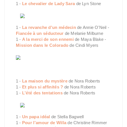
1 -
Le chevalier de Lady Sara
de Lyn Stone
1 -
La revanche d'un médecin
de Annie O'Neil -
Fiancée à un séducteur
de Melanie Milburne
1 -
A la merci de son ennemi
de Maya Blake -
Mission dans le Colorado
de Cindi Myers
1 -
La maison du mystère
de Nora Roberts
1 -
Et plus si affinités ?
de Nora Roberts
1 -
L'été des tentations
de Nora Roberts
1 -
Un papa idéal
de Stella Bagwell
1 -
Pour l'amour de Willa
de Christine Rimmer