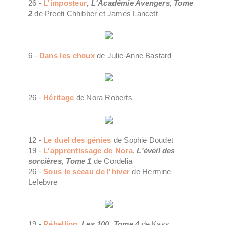
26 -
L'imposteur
,
L'Académie Avengers, Tome
2
de Preeti Chhibber et James Lancett
6 -
Dans les choux
de Julie-Anne Bastard
26 -
Héritage
de Nora Roberts
12 -
Le duel des génies
de Sophie Doudet
19 -
L'apprentissage de Nora
,
L'éveil des
sorcières, Tome 1
de Cordelia
26 -
Sous le sceau de l'hiver
de Hermine
Lefebvre
19 -
Rébellion
,
Les 100, Tome 4
de Kass