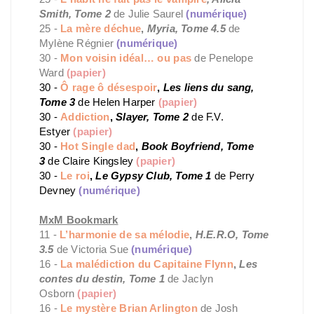
Smith, Tome 2
de Julie Saurel
(numérique)
25 -
La mère déchue
,
Myria, Tome 4.5
de
Mylène Régnier
(numérique)
30 -
Mon voisin idéal… ou pas
de Penelope
Ward
(papier)
30 -
Ô rage ô désespoir
,
Les liens du sang,
Tome 3
de Helen Harper
(papier)
30 -
Addiction
,
Slayer, Tome 2
de F.V.
Estyer
(papier)
30 -
Hot Single dad
,
Book Boyfriend, Tome
3
de Claire Kingsley
(papier)
30 -
Le roi
,
Le Gypsy Club, Tome 1
de Perry
Devney
(numérique)
MxM Bookmark
11 -
L’harmonie de sa mélodie
,
H.E.R.O, Tome
3.5
de Victoria Sue
(numérique)
16 -
La malédiction du Capitaine Flynn
,
Les
contes du destin, Tome 1
de Jaclyn
Osborn
(papier)
16 -
Le mystère Brian Arlington
de Josh