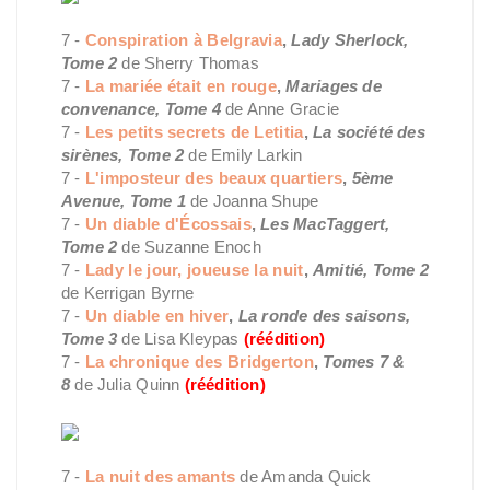
7 -
Conspiration à Belgravia
,
Lady Sherlock,
Tome 2
de Sherry Thomas
7 -
La mariée était en rouge
,
Mariages de
convenance, Tome 4
de Anne Gracie
7 -
Les petits secrets de Letitia
,
La société des
sirènes, Tome 2
de Emily Larkin
7 -
L'imposteur des beaux quartiers
,
5ème
Avenue, Tome 1
de Joanna Shupe
7 -
Un diable d'Écossais
,
Les MacTaggert,
Tome 2
de Suzanne Enoch
7 -
Lady le jour, joueuse la nuit
,
Amitié, Tome 2
de Kerrigan Byrne
7 -
Un diable en hiver
,
La ronde des saisons,
Tome 3
de Lisa Kleypas
(réédition)
7 -
La chronique des Bridgerton
,
Tomes 7 &
8
de Julia Quinn
(réédition)
7 -
La nuit des amants
de Amanda Quick