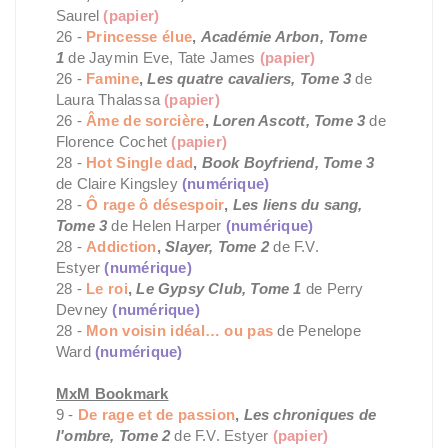
Saurel
(papier)
26 -
Princesse élue
,
Académie Arbon, Tome
1
de Jaymin Eve, Tate James
(papier)
26 -
Famine
,
Les quatre cavaliers, Tome 3
de
Laura Thalassa
(papier)
26 -
Âme de sorcière
,
Loren Ascott, Tome 3
de
Florence Cochet
(papier)
28 -
Hot Single dad
,
Book Boyfriend, Tome 3
de Claire Kingsley
(numérique)
28 -
Ô rage ô désespoir
,
Les liens du sang,
Tome 3
de Helen Harper
(numérique)
28 -
Addiction
,
Slayer, Tome 2
de F.V.
Estyer
(numérique)
28 -
Le roi
,
Le Gypsy Club, Tome 1
de Perry
Devney
(numérique)
28 -
Mon voisin idéal… ou pas
de Penelope
Ward
(numérique)
MxM Bookmark
9 -
De rage et de passion
,
Les chroniques de
l'ombre, Tome 2
de F.V. Estyer
(papier)