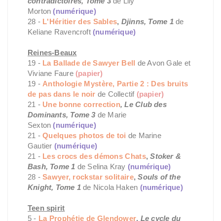
contradictoires, Tome 3
de Lily
Morton
(numérique)
28 -
L'Héritier des Sables
,
Djinns, Tome 1
de
Keliane Ravencroft
(numérique)
Reines-Beaux
19 -
La Ballade de Sawyer Bell
de Avon Gale et
Viviane Faure
(papier)
19 -
Anthologie Mystère, Partie 2 : Des bruits
de pas dans le noir
de Collectif
(papier)
21 -
Une bonne correction
, Le Club des
Dominants, Tome 3
de Marie
Sexton
(numérique)
21 -
Quelques photos de toi
de Marine
Gautier
(numérique)
21 -
Les crocs des démons Chats
,
Stoker &
Bash, Tome 1
de Selina Kray
(numérique)
28 -
Sawyer, rockstar solitaire
,
Souls of the
Knight, Tome 1
de Nicola Haken
(numérique)
Teen spirit
5 -
La Prophétie de Glendower
,
Le cycle du