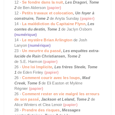
12 -
Se fondre dans la nuit
,
Les Dragori, Tome
2
de Ben Alderson
(papier)
12 -
Petits travaux et colocation
,
Un foyer à
construire, Tome 2
de Anyta Sunday
(papier)
14 -
La malédiction du Capitaine Flynn
,
Les
contes du destin, Tome 1
de Jaclyn Osborn
(numérique)
14 -
Le mystère Brian Arlington
de Josh
Lanyon
(numérique)
23 -
Un meurtre du passé
,
Les enquêtes extra-
lucide de Rain Christiansen, Tome 2
de S.E. Harmon
(papier)
26 -
Une loi Implicite
,
Les frères Steele, Tome
1
de Eden Finley
(papier)
26 -
Comment courir avec les loups
,
Mad
Creek, Tome 5
de Eli Easton et Mylène
Régnier
(papier)
26 -
Comment rester en vie malgré les erreurs
de son passé
,
Jackson et Leland, Tome 2
de
Alice Winters et Clea Lenoir
(papier)
28 -
Prendre des risques
,
Messages