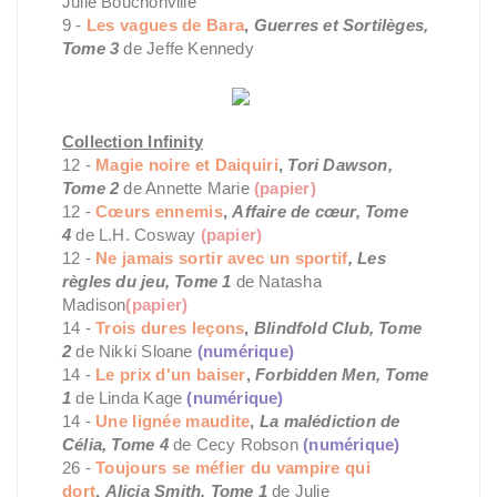
Julie Bouchonville
9 -
Les vagues de Bara
,
Guerres et Sortilèges,
Tome 3
de Jeffe Kennedy
Collection Infinity
12 -
Magie noire et Daiquiri
,
Tori Dawson,
Tome 2
de Annette Marie
(papier)
12 -
Cœurs ennemis
,
Affaire de cœur, Tome
4
de L.H. Cosway
(papier)
12 -
Ne jamais sortir avec un sportif
, Les
règles du jeu, Tome 1
de Natasha
Madison
(papier)
14 -
Trois dures leçons
,
Blindfold Club, Tome
2
de Nikki Sloane
(numérique)
14 -
Le prix d'un baiser
,
Forbidden Men, Tome
1
de Linda Kage
(numérique)
14 -
Une lignée maudite
,
La malédiction de
Célia, Tome 4
de Cecy Robson
(numérique)
26 -
Toujours se méfier du vampire qui
dort
,
Alicia Smith, Tome 1
de Julie