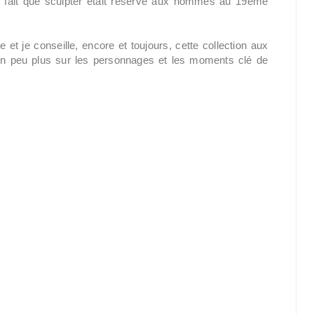
u fait que sculpter était réservé aux hommes au 19ème
t je conseille, encore et toujours, cette collection aux
r un peu plus sur les personnages et les moments clé de