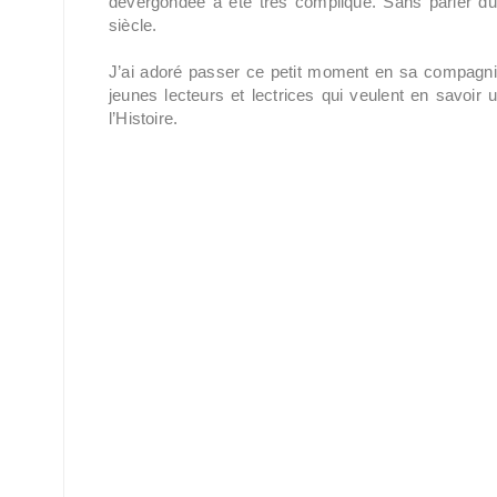
dévergondée a été très compliqué. Sans parler d
siècle.
J’ai adoré passer ce petit moment en sa compagnie e
jeunes lecteurs et lectrices qui veulent en savoi
l’Histoire.