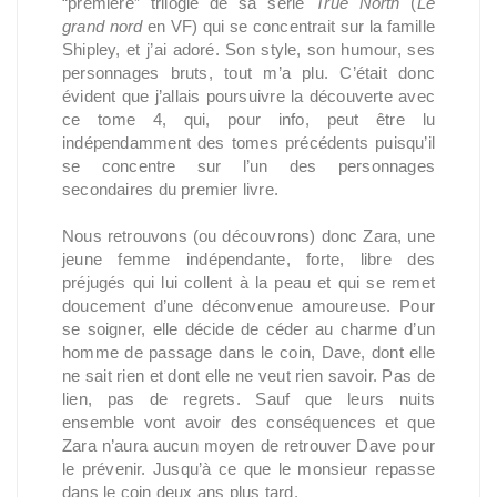
“première” trilogie de sa série
True North
(
Le
grand nord
en VF) qui se concentrait sur la famille
Shipley, et j’ai adoré. Son style, son humour, ses
personnages bruts, tout m’a plu. C’était donc
évident que j’allais poursuivre la découverte avec
ce tome 4, qui, pour info, peut être lu
indépendamment des tomes précédents puisqu’il
se concentre sur l’un des personnages
secondaires du premier livre.
Nous retrouvons (ou découvrons) donc Zara, une
jeune femme indépendante, forte, libre des
préjugés qui lui collent à la peau et qui se remet
doucement d’une déconvenue amoureuse. Pour
se soigner, elle décide de céder au charme d’un
homme de passage dans le coin, Dave, dont elle
ne sait rien et dont elle ne veut rien savoir. Pas de
lien, pas de regrets. Sauf que leurs nuits
ensemble vont avoir des conséquences et que
Zara n’aura aucun moyen de retrouver Dave pour
le prévenir. Jusqu’à ce que le monsieur repasse
dans le coin deux ans plus tard.