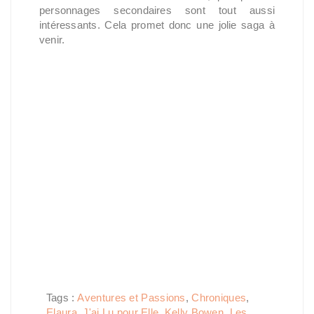
personnages secondaires sont tout aussi
intéressants. Cela promet donc une jolie saga à
venir.
Tags :
Aventures et Passions
,
Chroniques
,
Elaura
,
J'ai Lu pour Elle
,
Kelly Bowen
,
Les