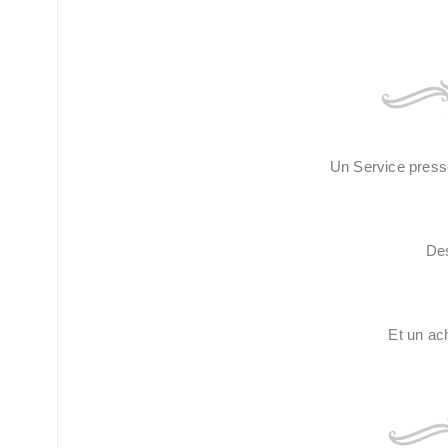
Un Service press
De
Et un ac