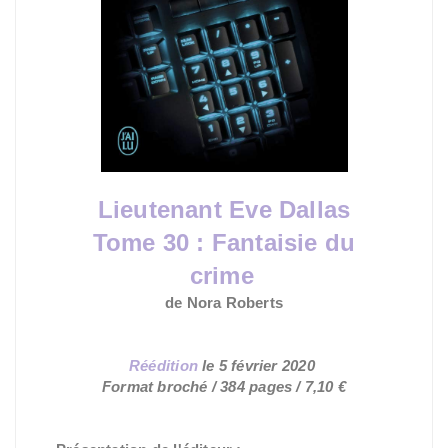
Lieutenant Eve Dallas
Tome 30 : Fantaisie du
crime
de Nora Roberts
Réédition
le
5 février 2020
Format broché / 384 pages /
7,10 €