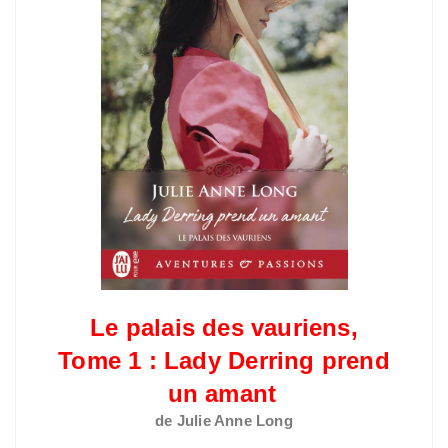
Le palais des vauriens,
Tome 1 : Lady Derring prend
un amant
de Julie Anne Long