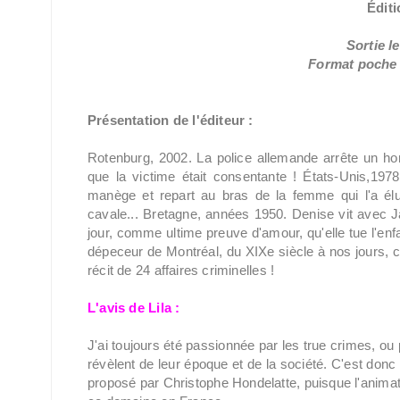
Éditi
Sortie le
Format poche /
Présentation de l'éditeur :
Rotenburg, 2002. La police allemande arrête un h
que la victime était consentante ! États-Unis,197
manège et repart au bras de la femme qui l'a élu.
cavale... Bretagne, années 1950. Denise vit avec J
jour, comme ultime preuve d'amour, qu'elle tue l'en
dépeceur de Montréal, du XIXe siècle à nos jours, c
récit de 24 affaires criminelles !
L'avis de Lila :
J'ai toujours été passionnée par les true crimes, ou
révèlent de leur époque et de la société. C'est donc
proposé par Christophe Hondelatte, puisque l'anim