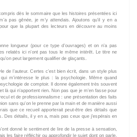
compris dès le sommaire que les histoires présentées ici
m'a pas gênée, je m’y attendais. Ajoutons qu'il y en a
pour que la plupart des lecteurs en découvre au moins
 bonne longueur (pour ce type d'ouvrages) et on n'a pas
 relatés ici n'ont pas tous le même intérêt. Le titre ne
s qu'on peut largement qualifier de glaçants.
 de l'auteur. Certes c'est bien écrit, dans un style plus
ce qui m'intéresse le plus : la psychologie. Même quand
psychologie de comptoir. Il donne également très souvent
et là qui n'apportent rien. Non pas que je m'en fasse pour
 recul et de professionnalisme : une présentation des faits
pinion sans qu'on le prenne par la main et de manière aussi
ais que ce recueil apporterait peut-être des détails que
aits. Des détails, il y en a, mais pas ceux que j’espérais en
'ont donné le sentiment de lire de la presse à sensation,
is les faire réfléchir ou approfondir le sujet dont on parle.