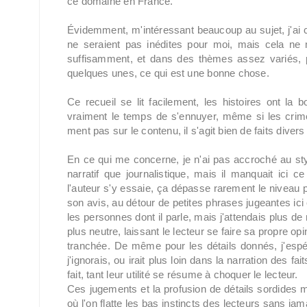
ce domaine en France.
Évidemment, m'intéressant beaucoup au sujet, j'ai 
ne seraient pas inédites pour moi, mais cela ne 
suffisamment, et dans des thèmes assez variés, 
quelques unes, ce qui est une bonne chose.
Ce recueil se lit facilement, les histoires ont la
vraiment le temps de s'ennuyer, même si les crimes
ment pas sur le contenu, il s'agit bien de faits diver
En ce qui me concerne, je n'ai pas accroché au style
narratif que journalistique, mais il manquait ici 
l'auteur s'y essaie, ça dépasse rarement le niveau 
son avis, au détour de petites phrases jugeantes ici 
les personnes dont il parle, mais j'attendais plus de
plus neutre, laissant le lecteur se faire sa propre o
tranchée. De même pour les détails donnés, j'espér
j'ignorais, ou irait plus loin dans la narration des f
fait, tant leur utilité se résume à choquer le lecteur.
Ces jugements et la profusion de détails sordides m
où l'on flatte les bas instincts des lecteurs sans jama