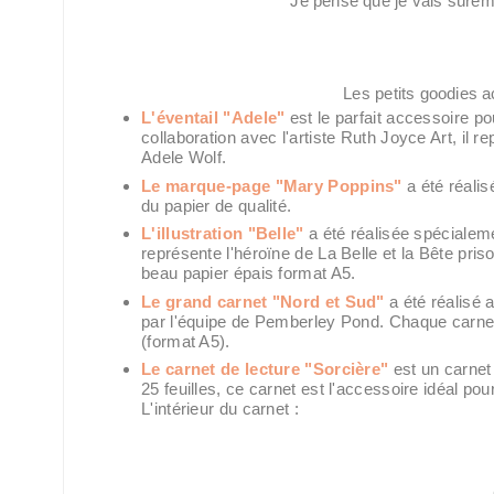
Je pense que je vais sûreme
Les petits goodies a
L'éventail "Adele"
est le parfait accessoire pou
collaboration avec l'artiste Ruth Joyce Art, il 
Adele Wolf.
Le marque-page "Mary Poppins"
a été réalisé
du papier de qualité.
L'illustration "Belle"
a été réalisée spécialem
représente l'héroïne de La Belle et la Bête pris
beau papier épais format A5.
Le grand carnet "Nord et Sud"
a été réalisé 
par l'équipe de Pemberley Pond. Chaque carne
(format A5).
Le carnet de lecture "Sorcière"
est un carnet
25 feuilles, ce carnet est l'accessoire idéal po
L'intérieur du carnet :