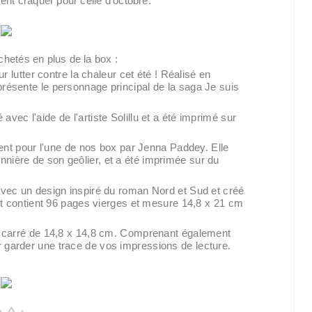
nt craquer pour celle d'octobre.
chetés en plus de la box :
r lutter contre la chaleur cet été ! Réalisé en
représente le personnage principal de la saga Je suis
 avec l'aide de l'artiste Solillu et a été imprimé sur
ent pour l'une de nos box par Jenna Paddey. Elle
onnière de son geôlier, et a été imprimée sur du
avec un design inspiré du roman Nord et Sud et créé
t contient 96 pages vierges et mesure 14,8 x 21 cm
 carré de 14,8 x 14,8 cm. Comprenant également
ur garder une trace de vos impressions de lecture.