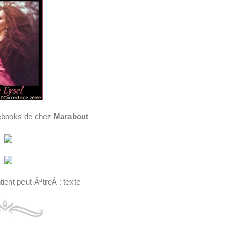
'ebooks de chez
Marabout