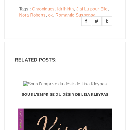
Tags :
Chroniques
,
Idrilhirith
,
J'ai Lu pour Elle
,
Nora Roberts
,
ok
,
Romantic Suspense
RELATED POSTS:
SOUS L'EMPRISE DU DÉSIR DE LISA KLEYPAS