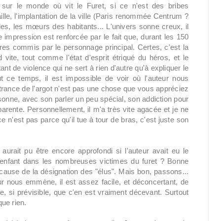
 sur le monde où vit le Furet, si ce n'est des bribes
vaille, l'implantation de la ville (Paris renommée Centrum ?
es, les mœurs des habitants... L'univers sonne creux, il
e impression est renforcée par le fait que, durant les 150
res commis par le personnage principal. Certes, c'est la
ite, tout comme l'état d'esprit étriqué du héros, et le
nt de violence qui ne sert à rien d'autre qu'à expliquer le
t ce temps, il est impossible de voir où l'auteur nous
outrance de l'argot n'est pas une chose que vous appréciez
sonne, avec son parler un peu spécial, son addiction pour
sparente. Personnellement, il m'a très vite agacée et je ne
e n'est pas parce qu'il tue à tour de bras, c'est juste son
ui aurait pu être encore approfondi si l'auteur avait eu le
un enfant dans les nombreuses victimes du furet ? Bonne
 cause de la désignation des "élus". Mais bon, passons...
ur nous emmène, il est assez facile, et déconcertant, de
te, si prévisible, que c'en est vraiment décevant. Surtout
ue rien.