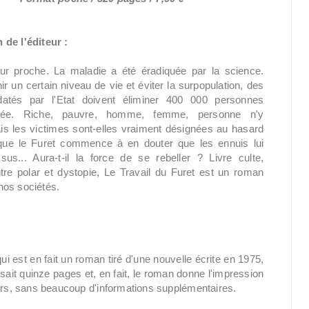
 de l'éditeur :
ur proche. La maladie a été éradiquée par la science.
r un certain niveau de vie et éviter la surpopulation, des
atés par l'Etat doivent éliminer 400 000 personnes
ée. Riche, pauvre, homme, femme, personne n'y
s les victimes sont-elles vraiment désignées au hasard
sque le Furet commence à en douter que les ennuis lui
us... Aura-t-il la force de se rebeller ? Livre culte,
tre polar et dystopie, Le Travail du Furet est un roman
nos sociétés.
i est en fait un roman tiré d'une nouvelle écrite en 1975,
isait quinze pages et, en fait, le roman donne l'impression
eurs, sans beaucoup d'informations supplémentaires.