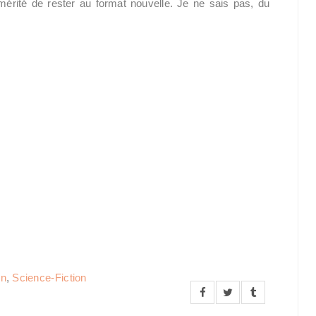
 mérité de rester au format nouvelle. Je ne sais pas, du
yn
,
Science-Fiction