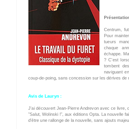
Présentation
Centrum, fut
Pour mainteni
tueurs mand
chaque ann
échappe. Mai
? C'est lor
tombent dess
naviguant en
coup-de-poing, sans concession sur les dérives de 
Avis de Lauryn
:
J'ai découvert Jean-Pierre Andrevon avec ce livre, qu
"Salut, Wolinski !", aux éditions Opta. La nouvelle fa
d'être une rallonge de la nouvelle, sans ajouts maj