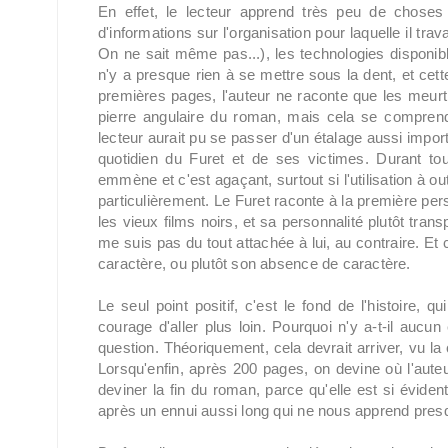
En effet, le lecteur apprend très peu de choses
d'informations sur l'organisation pour laquelle il tra
On ne sait même pas...), les technologies disponibl
n'y a presque rien à se mettre sous la dent, et cett
premières pages, l'auteur ne raconte que les meurt
pierre angulaire du roman, mais cela se comprend v
lecteur aurait pu se passer d'un étalage aussi importa
quotidien du Furet et de ses victimes. Durant tou
emmène et c'est agaçant, surtout si l'utilisation à 
particulièrement. Le Furet raconte à la première per
les vieux films noirs, et sa personnalité plutôt tran
me suis pas du tout attachée à lui, au contraire. Et c
caractère, ou plutôt son absence de caractère.
Le seul point positif, c'est le fond de l'histoire, q
courage d'aller plus loin. Pourquoi n'y a-t-il auc
question. Théoriquement, cela devrait arriver, vu la
Lorsqu'enfin, après 200 pages, on devine où l'aute
deviner la fin du roman, parce qu'elle est si éviden
après un ennui aussi long qui ne nous apprend presq