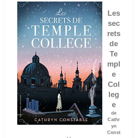
Les
sec
rets
de
Te
mpl
e
Col
leg
e
de
Cathr
yn
Const