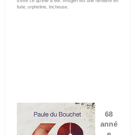
d'être ce qu'elle a été. Imogen est une héritière en
fuite, orpheline, tricheuse.
68
anné
e