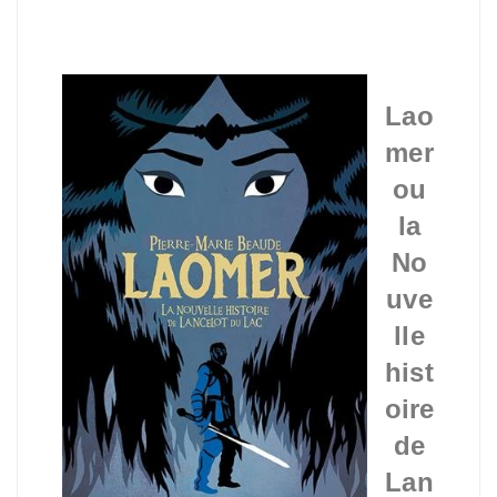
Lao
mer
ou
la
No
uve
lle
hist
oire
de
Lan