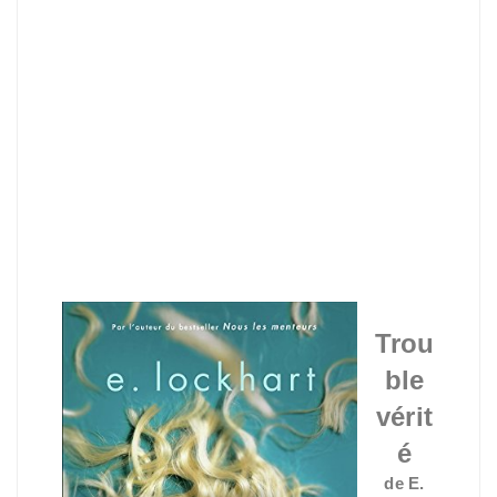
Trou
ble
vérit
é
de E.