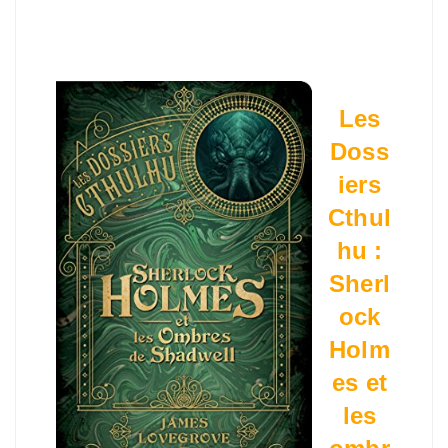
Les
Doss
iers
Cthul
hu :
Sherl
ock
Holm
es et
les