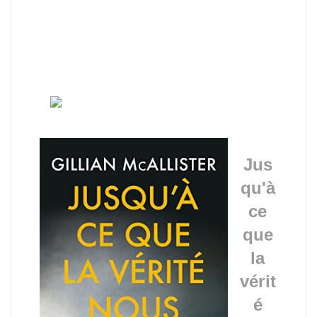
Jus
qu'à
ce
que
la
vérit
é