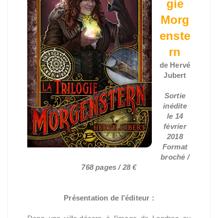
gie
Morg
enste
rn
de Hervé
Jubert
Sortie
inédite
le 14
février
2018
Format
broché /
768 pages / 28 €
Présentation de l'éditeur :