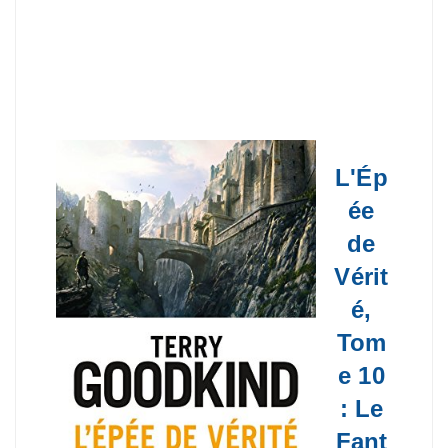
L'Ép
ée
de
Vérit
é,
Tom
e 10
: Le
Fant