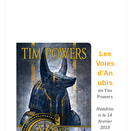
Les
Voies
d'An
ubis
de Tim
Powers
Rééditio
n le 14
février
2018