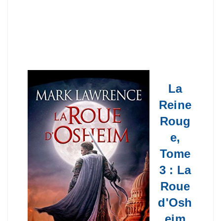
La
Reine
Roug
e,
Tome
3 : La
Roue
d'Osh
eim