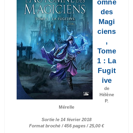
omne
des
Magi
ciens
,
Tome
1 : La
Fugit
ive
de
Hélène
P.
Mérelle
Sortie le 14 février 2018
Format broché / 456 pages / 25,00 €