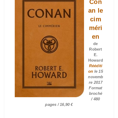
Con
an le
cim
méri
en
de
Robert
E.
Howard
Rééditi
on
le 15
novemb
re 2017
Format
broché
/ 480
pages / 16,90 €