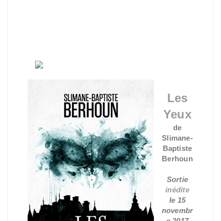
Les
Yeux
de
Slimane-
Baptiste
Berhoun
Sortie
inédite
le 15
novembr
e 2017