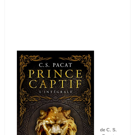
Princ
e
capti
f
L'int
égral
e
de C. S.