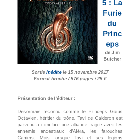
5 : La
Furie
du
Princ
eps
de Jim
Butcher
Sortie
inédite
le 15 novembre 2017
Format broché / 576 pages / 25 €
Présentation de l'éditeur :
Désormais reconnu comme le Princeps Gaius
Octavien, héritier du trône, Tavi de Calderon est
parvenu à conclure une alliance fragile avec les
ennemis ancestraux d’Aléra, les farouches
Canims. Mais lorsque Tavi et ses légions