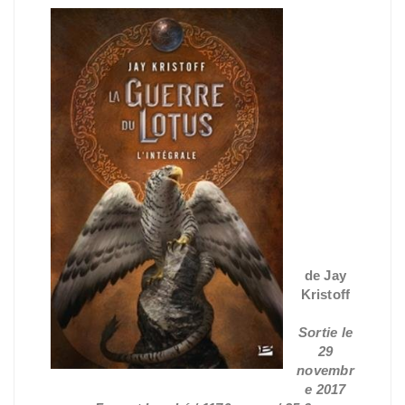
La
Guer
re du
Lotu
s
L'int
égral
e
de Jay
Kristoff
Sortie le
29
novembr
e 2017