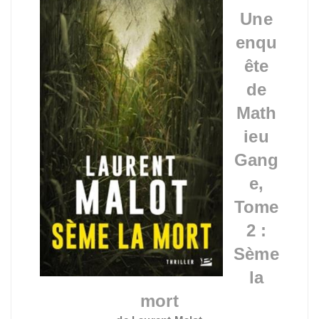
Une
enqu
ête
de
Math
ieu
Gang
e,
Tome
2 :
Sème
la
mort