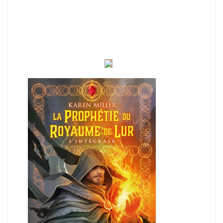
La
Prop
hétie
du
Roya
ume
de
Lur