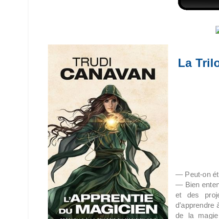
La Tril
— Peut-on étu
— Bien enten
et des proj
d’apprendre à
de la magie 