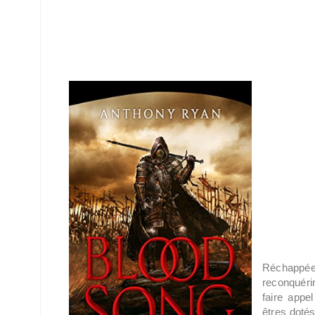
Réchappée 
reconquéri
faire appe
êtres dotés