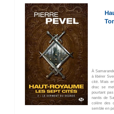
Hau
To
À Samarande,
à libérer Sve
cité. Mais e
drac se met
pourtant pas
nantis de Sa
colère des 
semble en pas