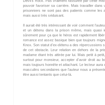
Devil's Rock. Pas vraiment rassurée par cette missio
pouvoir favoriser sa carrière. Mais travailler dans 
prisonniers ne sont pas des patients comme les a
mais aussi très séduisant.
Il aurait été très intéressant de voir comment l'auteu
et un détenu dans la prison même, mais quasi imp
sûrement pour ça que le héros est rapidement libéré 
romance est assez basique bien que toujours migno
Knox. Son statut d'ex-détenu a des répercussions sur
de cet obstacle. Leur relation en dehors de la pri
madame étant très attirée par lui. Mais petit à petit
surtout pour monsieur, accepter d'avoir droit au 
mais toujours honnête et attachant. Le lecteur aura 
masculins secondaires que l'auteur nous a présent
être aussi tentants que celui-là.