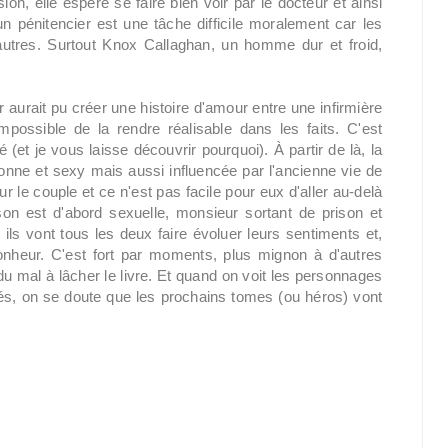
n, elle espère se faire bien voir par le docteur et ainsi
un pénitencier est une tâche difficile moralement car les
utres. Surtout Knox Callaghan, un homme dur et froid,
r aurait pu créer une histoire d'amour entre une infirmière
ossible de la rendre réalisable dans les faits. C'est
(et je vous laisse découvrir pourquoi). À partir de là, la
nne et sexy mais aussi influencée par l'ancienne vie de
 le couple et ce n'est pas facile pour eux d'aller au-delà
son est d'abord sexuelle, monsieur sortant de prison et
, ils vont tous les deux faire évoluer leurs sentiments et,
bonheur. C'est fort par moments, plus mignon à d'autres
du mal à lâcher le livre. Et quand on voit les personnages
és, on se doute que les prochains tomes (ou héros) vont