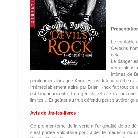
Présentation
Le véritable 
Certains hom
cela...
Le danger es
yeux bleus 
intimes de Br
pénitencier alors que Knox est un détenu qu’elle ne
Irrémédiablement attiré par Briar, Knox fait tout ce q
est trop innocente, trop gentille, et elle n’a aucune
limites... Et goûter au fruit défendu peut s’avérer gris
Avis de Jm-les-livres :
Ce premier tome de la série a l'originalité de se dér
s'est portée volontaire pour aider le médecin du cab