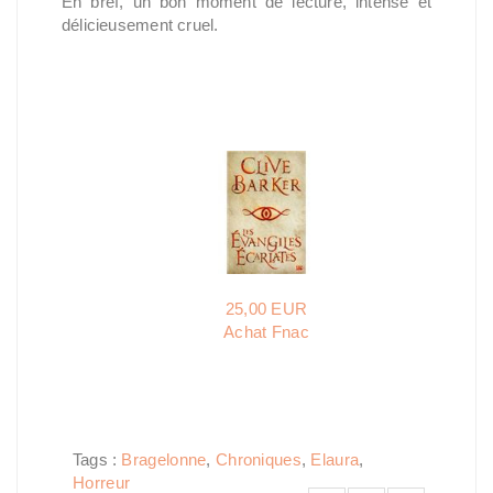
En bref, un bon moment de lecture, intense et
délicieusement cruel.
25,00 EUR
Achat Fnac
Tags :
Bragelonne
,
Chroniques
,
Elaura
,
Horreur