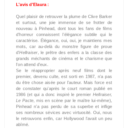
L'avis d'Elaura :
Quel plaisir de retrouver la plume de Clive Barker
et surtout, une joie immense de se frotter de
nouveau à Pinhead, dont tous les fans de films
d'horreur connaissent l'élégance subtile qui le
caractérise. Élégance, oui, oui, je maintiens mes
mots, car au-delà du monstre figure de proue
d'
Hellraiser
, le prêtre des enfers a la classe des
grands méchants de cinéma et le charisme que
l'on attend d'eux.
Se le réapproprier après neuf films dont le
premier, devenu culte, est sorti en 1987, n'a pas
du être chose aisée pour l'auteur. Mais force est
de constater qu'après le court roman publié en
1986 (et qui a donc inspiré le premier
Hellraiser,
Le Pacte
, mis en scène par le maître lui-même),
Pinhead n'a pas perdu de sa superbe et inflige
ses nombreux sévices avec virtuosité. Oui, nous
le retrouvons enfin, car Hollywood l'avait un peu
abîmé.