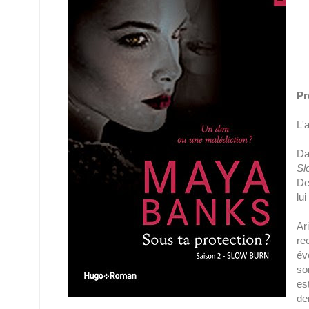
Pr
L'
Da
Sl
De
lu
Ar
re
év
so
es
de