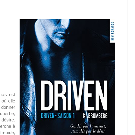
mas est
 où elle
i donner
superbe,
 désire.
herche à
répide,