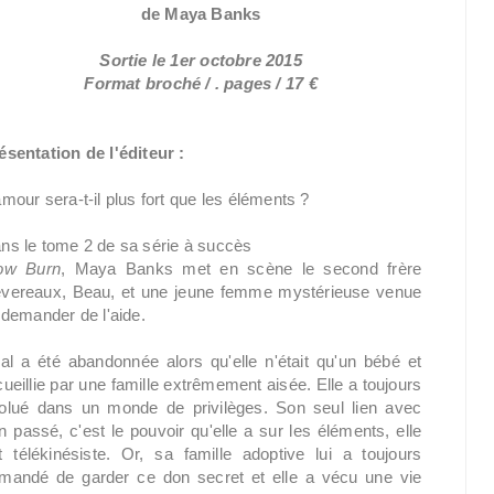
de Maya Banks
Sortie le 1er octobre 2015
Format broché / . pages / 17 €
ésentation de l'éditeur :
amour sera-t-il plus fort que les éléments ?
ns le tome 2 de sa série à succès
ow Burn
, Maya Banks met en scène le second frère
vereaux, Beau, et une jeune femme mystérieuse venue
i demander de l'aide.
ial a été abandonnée alors qu'elle n'était qu'un bébé et
cueillie par une famille extrêmement aisée. Elle a toujours
olué dans un monde de privilèges. Son seul lien avec
n passé, c'est le pouvoir qu'elle a sur les éléments, elle
t télékinésiste. Or, sa famille adoptive lui a toujours
mandé de garder ce don secret et elle a vécu une vie