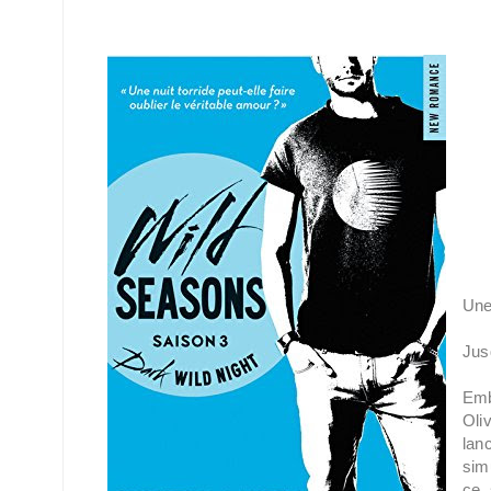
Une 
Jus
Emb
Oli
lan
simu
ce 