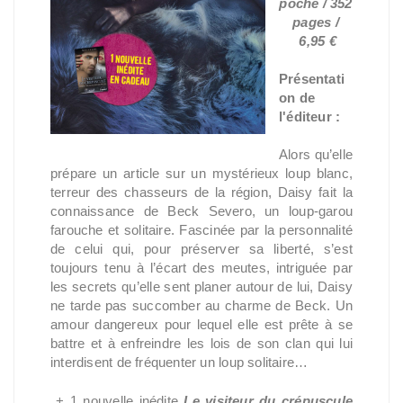
poche / 352
pages /
6,95 €
Présentati
on de
l'éditeur :
Alors qu’elle
prépare un article sur un mystérieux loup blanc,
terreur des chasseurs de la région, Daisy fait la
connaissance de Beck Severo, un loup-garou
farouche et solitaire. Fascinée par la personnalité
de celui qui, pour préserver sa liberté, s’est
toujours tenu à l’écart des meutes, intriguée par
les secrets qu’elle sent planer autour de lui, Daisy
ne tarde pas succomber au charme de Beck. Un
amour dangereux pour lequel elle est prête à se
battre et à enfreindre les lois de son clan qui lui
interdisent de fréquenter un loup solitaire…
+ 1 nouvelle inédite
Le visiteur du crépuscule