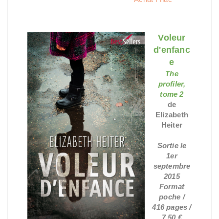
Voleur
d'enfanc
e
The
profiler,
tome 2
de
Elizabeth
Heiter
Sortie le
1er
septembre
2015
Format
poche /
416 pages /
7,50 €