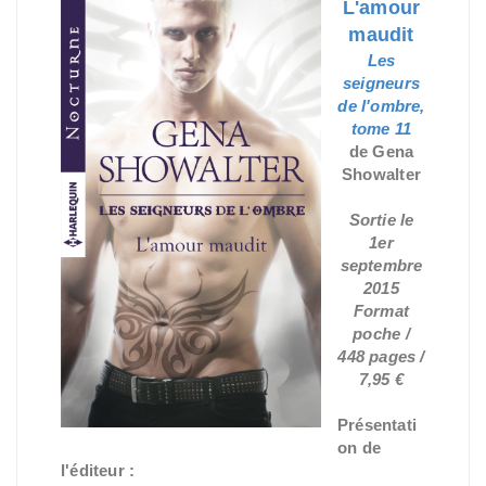
L'amour
maudit
Les
seigneurs
de l'ombre,
tome 11
de Gena
Showalter
Sortie le
1er
septembre
2015
Format
poche /
448 pages /
7,95 €
Présentati
on de
l'éditeur :