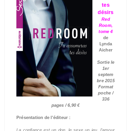
tes
désirs
Red
Room,
tome 4
de
Lynda
Aicher
Sortie le
1er
septem
bre 2015
Format
poche /
336
pages / 6,90 €
Présentation de l'éditeur :
La confiance est un don, le sexe un jeu, l’amour