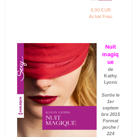
6,90 EUR
Achat Fnac
Nuit
magiq
ue
de
Kathy
Lyons
Sortie le
1er
septem
bre 2015
Format
poche /
224