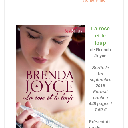
Achat Fnac
La rose
et le
loup
de Brenda
Joyce
Sortie le
1er
septembre
2015
Format
poche /
448 pages /
7,50 €
Présentati
on de