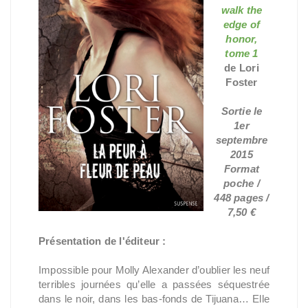
walk the
edge of
honor,
tome 1
de Lori
Foster
Sortie le
1er
septembre
2015
Format
poche /
448 pages /
7,50 €
Présentation de l'éditeur :
Impossible pour Molly Alexander d’oublier les neuf
terribles journées qu’elle a passées séquestrée
dans le noir, dans les bas-fonds de Tijuana… Elle