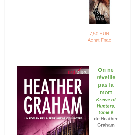
7,50 EUR
Achat Fnac
On ne
réveille
pas la
mort
Krewe of
Hunters,
tome 9
de Heather
Graham