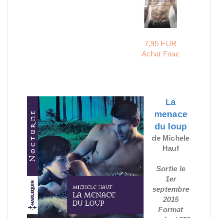
7,95 EUR
Achat Fnac
La
menace
du loup
de Michele
Hauf
Sortie le
1er
septembre
2015
Format