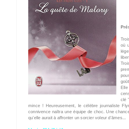
Prés
Troi
où u
lég
libe
Troi
prem
pous
goû
Elle
cens
clé 
mince ! Heureusement, le célèbre journaliste Fl
connivence naîtra une équipe de choc. Une chance 
qu'elle aurait à affronter un sorcier voleur d'âmes...