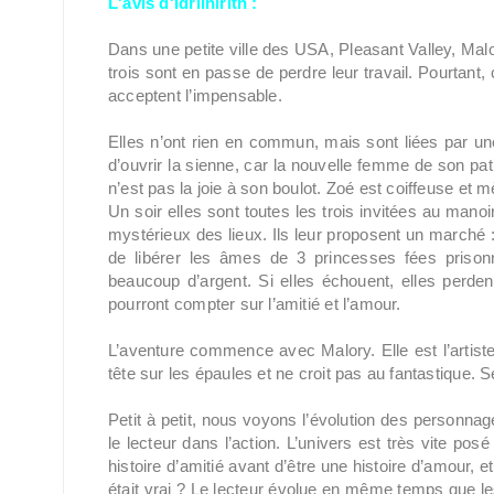
L'avis d'Idrilhirith :
Dans une petite ville des USA, Pleasant Valley, Malo
trois sont en passe de perdre leur travail. Pourtant,
acceptent l’impensable.
Elles n’ont rien en commun, mais sont liées par une
d’ouvrir la sienne, car la nouvelle femme de son pat
n’est pas la joie à son boulot. Zoé est coiffeuse et m
Un soir elles sont toutes les trois invitées au manoi
mystérieux des lieux. Ils leur proposent un marché :
de libérer les âmes de 3 princesses fées prisonni
beaucoup d’argent. Si elles échouent, elles perden
pourront compter sur l’amitié et l’amour.
L’aventure commence avec Malory. Elle est l’artiste 
tête sur les épaules et ne croit pas au fantastique. 
Petit à petit, nous voyons l’évolution des personnage
le lecteur dans l’action. L’univers est très vite pos
histoire d’amitié avant d’être une histoire d’amour, 
était vrai ? Le lecteur évolue en même temps que les