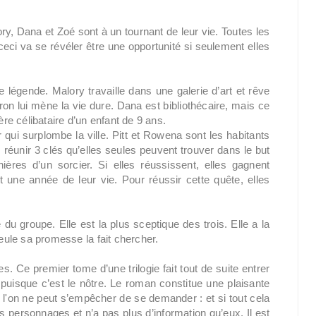
ry, Dana et Zoé sont à un tournant de leur vie. Toutes les
 ceci va se révéler être une opportunité si seulement elles
 légende. Malory travaille dans une galerie d’art et rêve
ron lui mène la vie dure. Dana est bibliothécaire, mais ce
ère célibataire d’un enfant de 9 ans.
r qui surplombe la ville. Pitt et Rowena sont les habitants
 réunir 3 clés qu’elles seules peuvent trouver dans le but
ères d’un sorcier. Si elles réussissent, elles gagnent
t une année de leur vie. Pour réussir cette quête, elles
du groupe. Elle est la plus sceptique des trois. Elle a la
Seule sa promesse la fait chercher.
s. Ce premier tome d’une trilogie fait tout de suite entrer
é puisque c’est le nôtre. Le roman constitue une plaisante
et l'on ne peut s’empêcher de se demander : et si tout cela
 personnages et n’a pas plus d’information qu’eux. Il est