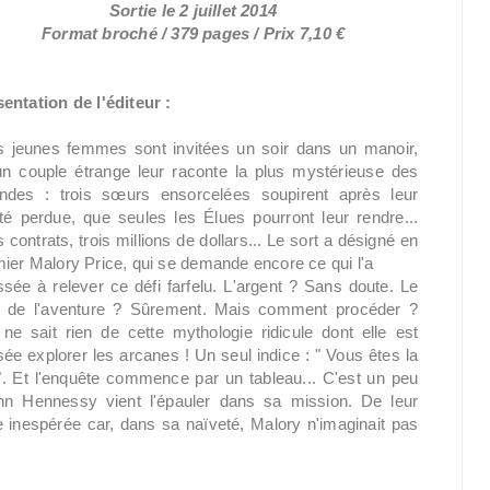
Sortie le 2 juillet 2014
Format broché / 379 pages / Prix 7,10 €
entation de l'éditeur :
s jeunes femmes sont invitées un soir dans un manoir,
n couple étrange leur raconte la plus mystérieuse des
endes : trois sœurs ensorcelées soupirent après leur
rté perdue, que seules les Élues pourront leur rendre...
s contrats, trois millions de dollars... Le sort a désigné en
ier Malory Price, qui se demande encore ce qui l'a
sée à relever ce défi farfelu. L'argent ? Sans doute. Le
t de l'aventure ? Sûrement. Mais comment procéder ?
 ne sait rien de cette mythologie ridicule dont elle est
ée explorer les arcanes ! Un seul indice : " Vous êtes la
". Et l'enquête commence par un tableau... C'est un peu
ynn Hennessy vient l'épauler dans sa mission. De leur
inespérée car, dans sa naïveté, Malory n'imaginait pas