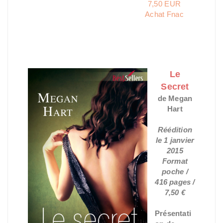
7,50 EUR
Achat Fnac
Le
Secret
de Megan
Hart
Réédition
le 1 janvier
2015
Format
poche /
416 pages /
7,50 €
Présentati