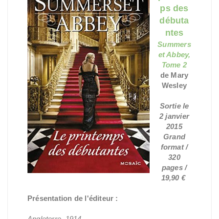
ps des
débuta
ntes
Summers
et Abbey,
Tome 2
de Mary
Wesley
Sortie le
2 janvier
2015
Grand
format /
320
pages /
19,90 €
Présentation de l'éditeur :
Angleterre, 1914