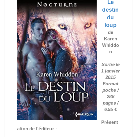
Le
destin
du
loup
de
Karen
Whiddo
n
Sortie le
1 janvier
2015
Format
poche /
288
pages /
6,95 €
Présent
ation de l'éditeur :