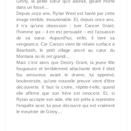
Ginny, la petite sœur qu’il adorait, gisant morte
dans un fossé…
Depuis onze ans, Rylan West est hanté par cette
image terrible, insoutenable. Et, depuis onze ans,
il n’a qu’une obsession : tuer Carson Grant,
l’homme qui – il en est persuadé – est l’assassin
de sa sœur. Aujourd’hui, enfin, il tient sa
vengeance. Car Carson vient de refaire surface à
Beartooth, le petit village ancré au cœur du
Montana où ils ont grandi…
Mais c’est alors que Destry Grant, la jeune fille
fougueuse et terriblement attachante dont il était
fou amoureux avant le drame, lui apprend,
bouleversée, qu’une nouvelle preuve vient d’être
découverte. Il faut la croire, répète-t-elle, quand
elle affirme que son frère est innocent. Et, si
Rylan accepte son aide, elle est prête à reprendre
l’enquête avec lui pour découvrir qui est vraiment
le meurtrier de Ginny…