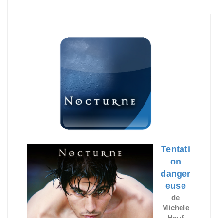
Tentati
on
danger
euse
de
Michele
Hauf