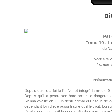
Bi
Psi
Tome 10 : L
de Na
Sortie le 
Format p
Présentatio
Depuis qu’elle a fui le PsiNet et intégré la meute
Depuis qu’il a perdu son âme sœur, le dangereux 
Sienna éveille en lui un désir primal qui risque de
cependant loin d’être aussi fragile qu’il le croit. Lo
révéler son plus terrible secret afin de sauver ce qu