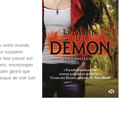
ns notre monde,
leur royaume.
e leur passé est
isons, mensonges
autre genre que
risque de voir son