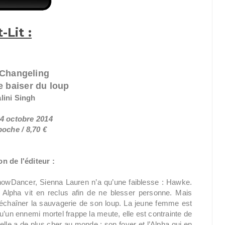
t-Lit :
 Changeling
e baiser du loup
lini Singh
24 octobre 2014
oche / 8,70 €
n de l'éditeur :
 SnowDancer, Sienna Lauren n’a qu’une faiblesse : Hawke.
Alpha vit en reclus afin de ne blesser personne. Mais
 déchaîner la sauvagerie de son loup. La jeune femme est
rsqu’un ennemi mortel frappe la meute, elle est contrainte de
’elle a de plus cher au monde : son foyer et l’Alpha qui en