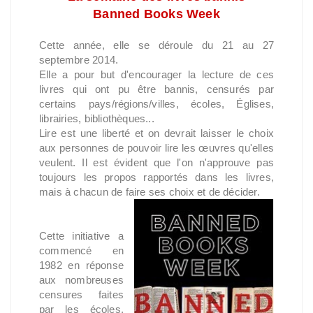
Banned Books Week
Cette année, elle se déroule du 21 au 27
septembre 2014.
Elle a pour but d'encourager la lecture de ces
livres qui ont pu être bannis, censurés par
certains pays/régions/villes, écoles, Églises,
librairies, bibliothèques...
Lire est une liberté et on devrait laisser le choix
aux personnes de pouvoir lire les œuvres qu'elles
veulent. Il est évident que l'on n'approuve pas
toujours les propos rapportés dans les livres,
mais à chacun de faire ses choix et de décider.
Cette initiative a
commencé en
1982 en réponse
aux nombreuses
censures faites
par les écoles,