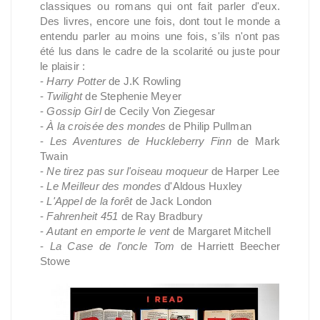
classiques ou romans qui ont fait parler d'eux.
Des livres, encore une fois, dont tout le monde a
entendu parler au moins une fois, s'ils n'ont pas
été lus dans le cadre de la scolarité ou juste pour
le plaisir :
-
Harry Potter
de J.K Rowling
-
Twilight
de Stephenie Meyer
-
Gossip Girl
de Cecily Von Ziegesar
-
À la croisée des mondes
de Philip Pullman
-
Les Aventures de Huckleberry Finn
de Mark
Twain
-
Ne tirez pas sur l'oiseau moqueur
de Harper Lee
-
Le Meilleur des mondes
d'Aldous Huxley
-
L'Appel de la forêt
de Jack London
-
Fahrenheit 451
de Ray Bradbury
-
Autant en emporte le vent
de Margaret Mitchell
-
La Case de l'oncle Tom
de Harriett Beecher
Stowe