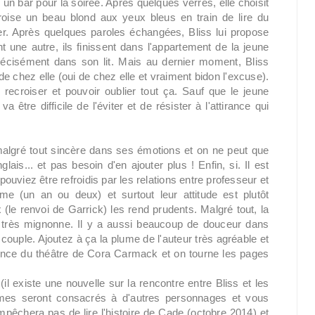
un bar pour la soirée. Après quelques verres, elle choisit
 croise un beau blond aux yeux bleus en train de lire du
er. Après quelques paroles échangées, Bliss lui propose
t une autre, ils finissent dans l'appartement de la jeune
précisément dans son lit. Mais au dernier moment, Bliss
e chez elle (oui de chez elle et vraiment bidon l'excuse).
recroiser et pouvoir oublier tout ça. Sauf que le jeune
tre difficile de l'éviter et de résister à l'attirance qui
 malgré tout sincère dans ses émotions et on ne peut que
ais... et pas besoin d'en ajouter plus ! Enfin, si. Il est
uviez être refroidis par les relations entre professeur et
ime (un an ou deux) et surtout leur attitude est plutôt
le renvoi de Garrick) les rend prudents. Malgré tout, la
st très mignonne. Il y a aussi beaucoup de douceur dans
ouple. Ajoutez à ça la plume de l'auteur très agréable et
ience du théâtre de Cora Carmack et on tourne les pages
n (il existe une nouvelle sur la rencontre entre Bliss et les
omes seront consacrés à d'autres personnages et vous
mpêchera pas de lire l'histoire de Cade (octobre 2014) et