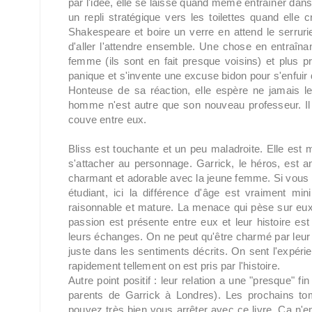
par l'idée, elle se laisse quand même entraîner dans 
un repli stratégique vers les toilettes quand elle
Shakespeare et boire un verre en attend le serruri
d'aller l'attendre ensemble. Une chose en entraînan
femme (ils sont en fait presque voisins) et plus 
panique et s'invente une excuse bidon pour s'enfuir d
Honteuse de sa réaction, elle espère ne jamais le 
homme n'est autre que son nouveau professeur. Il va ê
couve entre eux.
Bliss est touchante et un peu maladroite. Elle est
s'attacher au personnage. Garrick, le héros, est angl
charmant et adorable avec la jeune femme. Si vous po
étudiant, ici la différence d'âge est vraiment min
raisonnable et mature. La menace qui pèse sur eux (
passion est présente entre eux et leur histoire e
leurs échanges. On ne peut qu'être charmé par leur c
juste dans les sentiments décrits. On sent l'expér
rapidement tellement on est pris par l'histoire.
Autre point positif : leur relation a une "presque" fi
parents de Garrick à Londres). Les prochains t
pouvez très bien vous arrêter avec ce livre. Ça n'e