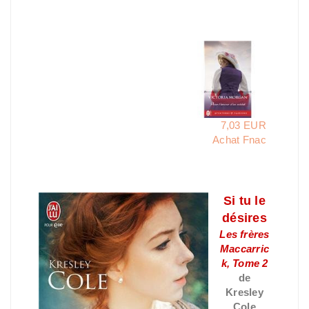
7,03 EUR
Achat Fnac
Si tu le
désires
Les frères
Maccarric
k, Tome 2
de
Kresley
Cole