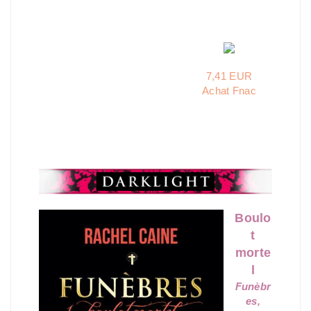
7,41 EUR
Achat Fnac
Boulo
t
morte
l
Funèbr
es,