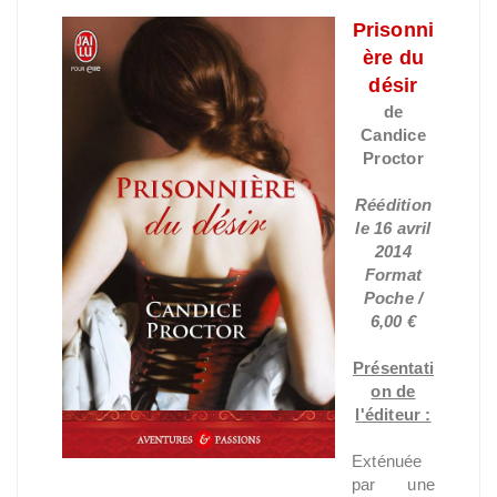
Prisonni
ère du
désir
de
Candice
Proctor
Réédition
le 16 avril
2014
Format
Poche /
6,00 €
Présentati
on de
l'éditeur :
Exténuée
par une