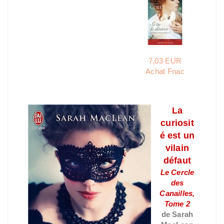
7,03 EUR
Achat Fnac
La
curiosit
é est un
vilain
défaut
Le Cercle
des
Canailles,
Tome 2
de Sarah