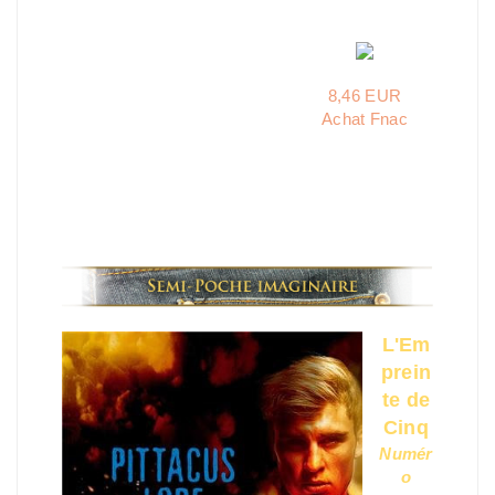
8,46 EUR
Achat Fnac
L'Em
prein
te de
Cinq
Numér
o