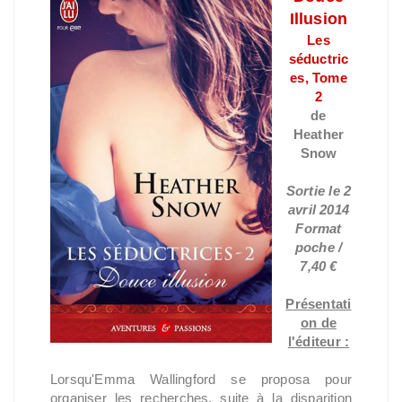
Illusion
Les
séductric
es, Tome
2
de
Heather
Snow
Sortie le 2
avril 2014
Format
poche /
7,40 €
Présentati
on de
l'éditeur :
Lorsqu'Emma Wallingford se proposa pour
organiser les recherches, suite à la disparition