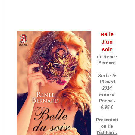
Belle
d'un
soir
de Renée
Bernard
Sortie le
16 avril
2014
Format
Poche /
6,95 €
Présentati
on de
l'éditeur :