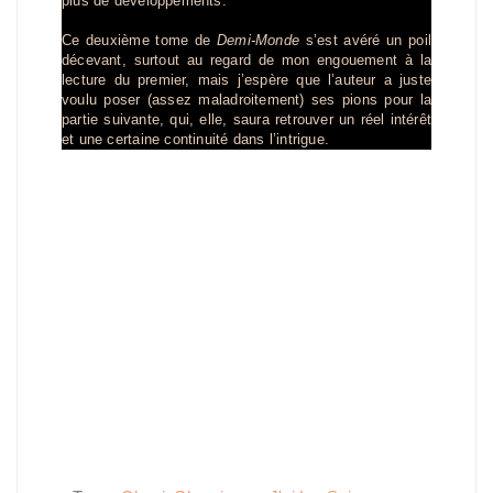
plus de développements.
Ce deuxième tome de
Demi-Monde
s’est avéré un poil
décevant, surtout au regard de mon engouement à la
lecture du premier, mais j’espère que l’auteur a juste
voulu poser (assez maladroitement) ses pions pour la
partie suivante, qui, elle, saura retrouver un réel intérêt
et une certaine continuité dans l’intrigue.