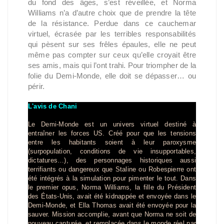
du fond des âges, s’est réveillée, et Norma
Williams n’a d’autre choix que de prendre la tête
de la résistance. Perdue dans ce cauchemar
virtuel, écrasée par les terribles responsabilités
qui pèsent sur ses frêles épaules, elle ne peut
même pas compter sur ceux qu’elle croyait être
ses amis, mais qui l’ont trahi. Pour triompher de la
folie du Demi-Monde, elle doit se dépasser… ou
périr.
L'avis de Chani
Le Demi-Monde est un univers virtuel destiné à
entraîner les forces US. Créé pour que les tensions
entre les habitants soient à leur paroxysme
(surpopulation, conditions de vie insupportables,
dictatures…), des personnages historiques aussi
terrifiants ou dangereux que Staline ou Robespierre ont
été intégrés à la simulation pour pimenter le tout. Dans
le premier opus, Norma Williams, la fille du Président
des États-Unis, avait été kidnappée et envoyée dans le
Demi-Monde, et Ella Thomas avait été envoyée pour la
sauver. Mission accomplie, avant que Norma ne soit de
nouveau capturée, et remplacée dans le monde réel par