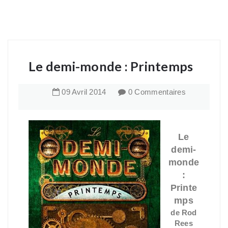
Le demi-monde : Printemps
09
Avril
2014
0 Commentaires
Le
demi-
monde
:
Printe
mps
de Rod
Rees