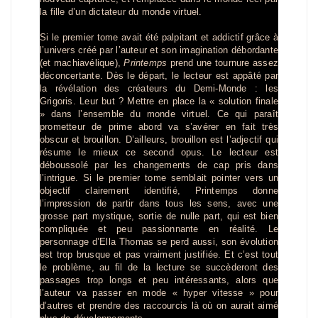
la fille d’un dictateur du monde virtuel.
Si le premier tome avait été palpitant et addictif grâce à
l’univers créé par l’auteur et son imagination débordante
(et machiavélique),
Printemps
prend une tournure assez
déconcertante. Dès le départ, le lecteur est appâté par
la révélation des créateurs du Demi-Monde : les
Grigoris. Leur but ? Mettre en place la « solution finale
» dans l’ensemble du monde virtuel. Ce qui paraît
prometteur de prime abord va s’avérer en fait très
obscur et brouillon. D’ailleurs, brouillon est l’adjectif qui
résume le mieux ce second opus. Le lecteur est
déboussolé par les changements de cap pris dans
l’intrigue. Si le premier tome semblait pointer vers un
objectif clairement identifié, Printemps donne
l’impression de partir dans tous les sens, avec une
grosse part mystique, sortie de nulle part, qui est bien
compliquée et peu passionnante en réalité. Le
personnage d’Ella Thomas se perd aussi, son évolution
est trop brusque et pas vraiment justifiée. Et c’est tout
le problème, au fil de la lecture se succèderont des
passages trop longs et peu intéressants, alors que
l’auteur va passer en mode « hyper vitesse » pour
d’autres et prendre des raccourcis là où on aurait aimé