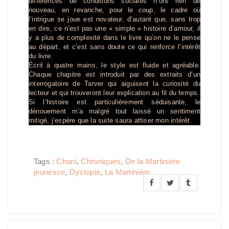
différences de conditions sociales n’ont rien de
nouveau, en revanche, pour le coup, le cadre où
l’intrigue se joue est novateur, d’autant que, sans trop
en dire, ce n’est pas une « simple » histoire d’amour, il
y a plus de complexité dans le livre qu’on ne le pense
au départ, et c’est sans doute ce qui renforce l’intérêt
du livre.
Écrit à quatre mains, le style est fluide et agréable.
Chaque chapitre est introduit par des extraits d’un
interrogatoire de Tarver qui aiguisent la curiosité du
lecteur et qui trouveront leur explication au fil du temps.
Si l’histoire est particulièrement séduisante, le
dénouement m’a malgré tout laissé un sentiment
mitigé, j’espère que la suite saura attiser mon intérêt.
Tags :
Chani
,
Chroniques
,
De la Martinière
jeunesse
,
Dystopie
,
La Martinière