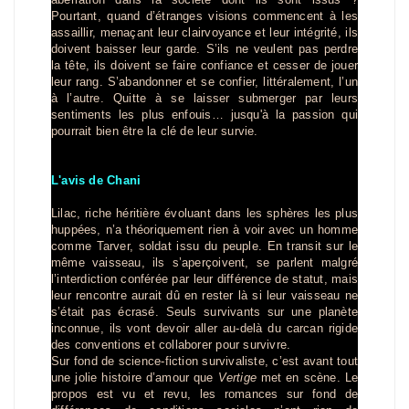
Pourtant, quand d’étranges visions commencent à les
assaillir, menaçant leur clairvoyance et leur intégrité, ils
doivent baisser leur garde. S’ils ne veulent pas perdre
la tête, ils doivent se faire confiance et cesser de jouer
leur rang. S’abandonner et se confier, littéralement, l’un
à l’autre. Quitte à se laisser submerger par leurs
sentiments les plus enfouis… jusqu'à la passion qui
pourrait bien être la clé de leur survie.
L'avis de Chani
Lilac, riche héritière évoluant dans les sphères les plus
huppées, n’a théoriquement rien à voir avec un homme
comme Tarver, soldat issu du peuple. En transit sur le
même vaisseau, ils s’aperçoivent, se parlent malgré
l’interdiction conférée par leur différence de statut, mais
leur rencontre aurait dû en rester là si leur vaisseau ne
s’était pas écrasé. Seuls survivants sur une planète
inconnue, ils vont devoir aller au-delà du carcan rigide
des conventions et collaborer pour survivre.
Sur fond de science-fiction survivaliste, c’est avant tout
une jolie histoire d’amour que
Vertige
met en scène. Le
propos est vu et revu, les romances sur fond de