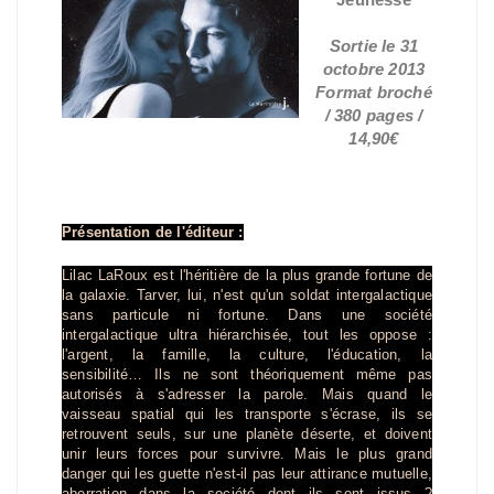
Sortie le 31
octobre 2013
Format broché
/ 380 pages /
14,90€
Présentation de l'éditeur :
Lilac LaRoux est l'héritière de la plus grande fortune de
la galaxie. Tarver, lui, n'est qu'un soldat intergalactique
sans particule ni fortune. Dans une société
intergalactique ultra hiérarchisée, tout les oppose :
l'argent, la famille, la culture, l'éducation, la
sensibilité… Ils ne sont théoriquement même pas
autorisés à s'adresser la parole. Mais quand le
vaisseau spatial qui les transporte s'écrase, ils se
retrouvent seuls, sur une planète déserte, et doivent
unir leurs forces pour survivre. Mais le plus grand
danger qui les guette n'est-il pas leur attirance mutuelle,
aberration dans la société dont ils sont issus ?