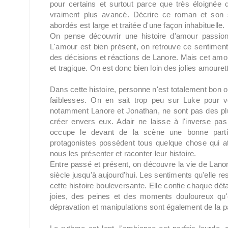
pour certains et surtout parce que très éloignée d
vraiment plus avancé. Décrire ce roman et son 
abordés est large et traitée d'une façon inhabituelle.
On pense découvrir une histoire d'amour passion
L'amour est bien présent, on retrouve ce sentiment e
des décisions et réactions de Lanore. Mais cet amour-l
et tragique. On est donc bien loin des jolies amouret
Dans cette histoire, personne n'est totalement bon 
faiblesses. On en sait trop peu sur Luke pour vé
notamment Lanore et Jonathan, ne sont pas des plus
créer envers eux. Adair ne laisse à l'inverse pas 
occupe le devant de la scène une bonne partie
protagonistes possèdent tous quelque chose qui atti
nous les présenter et raconter leur histoire.
Entre passé et présent, on découvre la vie de Lano
siècle jusqu'à aujourd'hui. Les sentiments qu'elle 
cette histoire bouleversante. Elle confie chaque dét
joies, des peines et des moments douloureux qu'e
dépravation et manipulations sont également de la pa