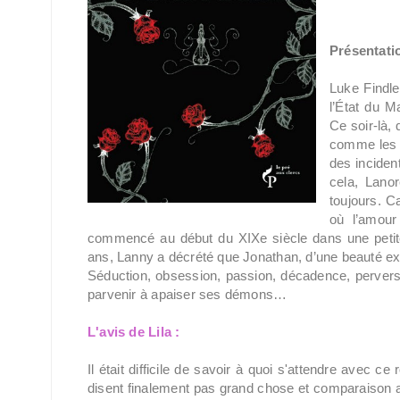
Présentatio
Luke Findle
l’État du M
Ce soir-là, 
comme les a
des inciden
cela, Lano
toujours. 
où l’amour
commencé au début du XIXe siècle dans une petit
ans, Lanny a décrété que Jonathan, d’une beauté ex
Séduction, obsession, passion, décadence, perversit
parvenir à apaiser ses démons…
L'avis de Lila :
Il était difficile de savoir à quoi s'attendre avec c
disent finalement pas grand chose et comparaison