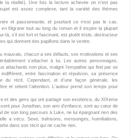
e la réalité). Une fois la lecture achevée on n'est pas
sujet est assez complexe, tant la variété des thèmes
née et passionnante, et pourtant ce n'est pas le cas.
n filigrane tout au long du roman et il inspire la plupart
à, s'il est fort et fascinant, est plutôt triste, destructeur
tes qui donnent des papillons dans le ventre.
ou mauvais, chacun a ses défauts, ses motivations et ses
ritablement s'attacher à lui. Les autres personnages,
 attachants non plus, malgré l'empathie qui finit par se
indifférent, entre fascination et répulsion, sa présence
 du récit. Cependant, et d'une façon générale, les
re et retient l'attention. L'auteur prend son temps pour
re et des gens qui ont partagé son existence, du XIXème
ressent pour Jonathan, son ami d'enfance, sont au cœur de
ail de son long parcours à Luke, ne lui épargnant rien des
lle a vécu. Sexe, trahisons, mensonges, humiliations,
rtie dans son récit qui ne cache rien.