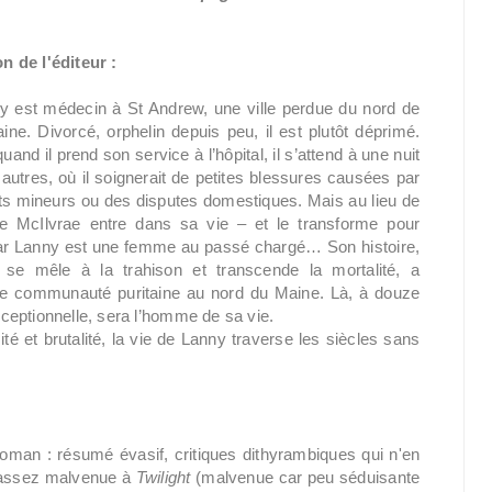
n de l'éditeur :
y est médecin à St Andrew, une ville perdue du nord de
aine. Divorcé, orphelin depuis peu, il est plutôt déprimé.
quand il prend son service à l’hôpital, il s’attend à une nuit
utres, où il soignerait de petites blessures causées par
ts mineurs ou des disputes domestiques. Mais au lieu de
re McIlvrae entre dans sa vie – et le transforme pour
Car Lanny est une femme au passé chargé… Son histoire,
 se mêle à la trahison et transcende la mortalité, a
e communauté puritaine au nord du Maine. Là, à douze
ceptionnelle, sera l’homme de sa vie.
é et brutalité, la vie de Lanny traverse les siècles sans
e roman : résumé évasif, critiques dithyrambiques qui n'en
 assez malvenue à
Twilight
(malvenue car peu séduisante