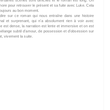
certaines scènes sont difficiles et le roman est long. On
nore pour retrouver le présent et sa fuite avec Luke. Cela
 toujours au bon moment.
 dire sur ce roman qui nous entraîne dans une histoire
nal et surprenant, qui n'a absolument rien à voir avec
gue est dense, la narration est lente et immersive et on est
lange subtil d'amour, de possession et d'obsession sur
t, vivement la suite.