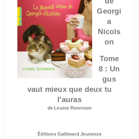
de
Georgi
a
Nicols
on
Tome
8 : Un
gus
vaut mieux que deux tu
l'auras
de Louise Rennison
Éditions Gallimard Jeunesse