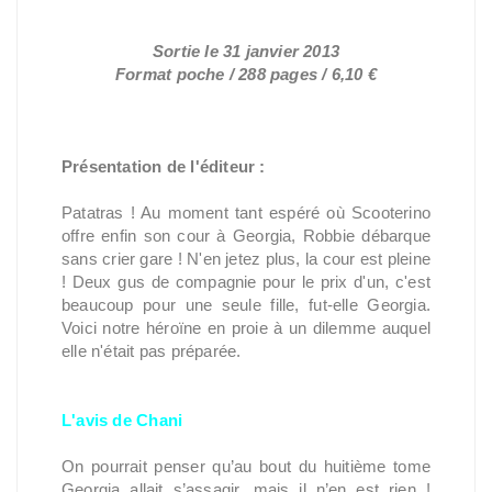
Sortie le 31 janvier 2013
Format poche / 288 pages / 6,10 €
Présentation de l'éditeur :
Patatras ! Au moment tant espéré où Scooterino
offre enfin son cour à Georgia, Robbie débarque
sans crier gare ! N'en jetez plus, la cour est pleine
! Deux gus de compagnie pour le prix d'un, c'est
beaucoup pour une seule fille, fut-elle Georgia.
Voici notre héroïne en proie à un dilemme auquel
elle n'était pas préparée.
L'avis de Chani
On pourrait penser qu’au bout du huitième tome
Georgia allait s’assagir, mais il n’en est rien !