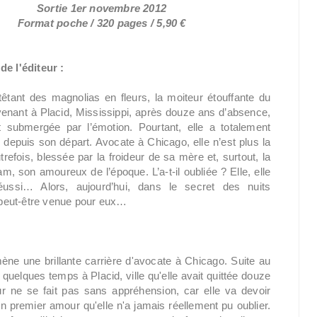
Sortie 1er novembre 2012
Format poche / 320 pages / 5,90 €
de l'éditeur :
êtant des magnolias en fleurs, la moiteur étouffante du
enant à Placid, Mississippi, après douze ans d’absence,
 submergée par l’émotion. Pourtant, elle a totalement
 depuis son départ. Avocate à Chicago, elle n’est plus la
autrefois, blessée par la froideur de sa mère et, surtout, la
m, son amoureux de l’époque. L’a-t-il oubliée ? Elle, elle
éussi… Alors, aujourd’hui, dans le secret des nuits
 peut-être venue pour eux…
e une brillante carrière d'avocate à Chicago. Suite au
quelques temps à Placid, ville qu'elle avait quittée douze
r ne se fait pas sans appréhension, car elle va devoir
n premier amour qu'elle n'a jamais réellement pu oublier.