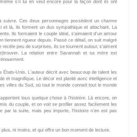
même s'il lui en veut encore pour la façon dont ils ont
e à suivre. Ces deux personnages possèdent un charme
i et là, ils forment un duo sympathique et attachant. La
nte. Ils formaient le couple idéal, s'aimaient d'un amour
'en tiennent rigueur depuis. Passé ce détail, on suit malgré
e recèle peu de surprises, ils se tournent autour, s'aiment
re)trouver. La relation entre Savannah et sa mère est
e dénouement.
s États-Unis. L'auteur décrit avec beaucoup de talent les
e et magnifique. Le décor est planté avec intelligence et
tes villes du Sud, où tout le monde connaît tout le monde
pportent tous quelque chose à l'histoire. Là encore, on
mis du couple, et on voit se profiler assez facilement les
par la suite, mais peu importe, l'histoire n'en est pas
plus, ni moins, et qui offre un bon moment de lecture.