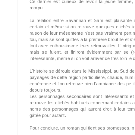
Ce dernier est curieux de revoir la jeune femme, 
rompu.
La relation entre Savannah et Sam est plaisant
certain et même si on retrouve quelques clichés ic
raison de leur mésentente n'est pas vraiment pertine
fou, mais se sont quittés à la première broutille et s
tout avec enthousiasme leurs retrouvailles. L'intrigu
mais se fuient, et finiront évidemment par se (
intéressante, même si on voit arriver de très loin l
L'histoire se déroule dans le Mississippi, au Sud de
paysages de cette région particulière, chaude, humid
cohérence et l'on retrouve bien l'ambiance des peti
depuis toujours.
Les personnages secondaires sont intéressants et a
retrouve les clichés habituels concernant certains a
noms des personnages qui auront droit à leur tome 
gâtée pour autant.
Pour conclure, un roman qui tient ses promesses, ni 