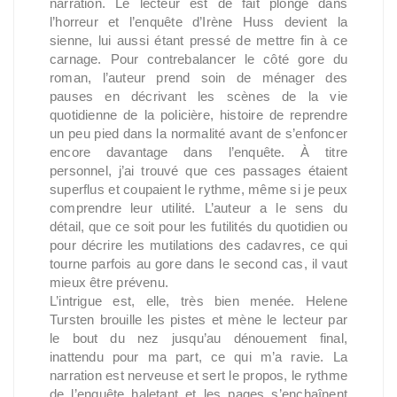
narration. Le lecteur est de fait plongé dans
l’horreur et l’enquête d’Irène Huss devient la
sienne, lui aussi étant pressé de mettre fin à ce
carnage. Pour contrebalancer le côté gore du
roman, l’auteur prend soin de ménager des
pauses en décrivant les scènes de la vie
quotidienne de la policière, histoire de reprendre
un peu pied dans la normalité avant de s’enfoncer
encore davantage dans l’enquête. À titre
personnel, j’ai trouvé que ces passages étaient
superflus et coupaient le rythme, même si je peux
comprendre leur utilité. L’auteur a le sens du
détail, que ce soit pour les futilités du quotidien ou
pour décrire les mutilations des cadavres, ce qui
tourne parfois au gore dans le second cas, il vaut
mieux être prévenu.
L’intrigue est, elle, très bien menée. Helene
Tursten brouille les pistes et mène le lecteur par
le bout du nez jusqu’au dénouement final,
inattendu pour ma part, ce qui m’a ravie. La
narration est nerveuse et sert le propos, le rythme
de l’enquête haletant et les pages s’enchaînent