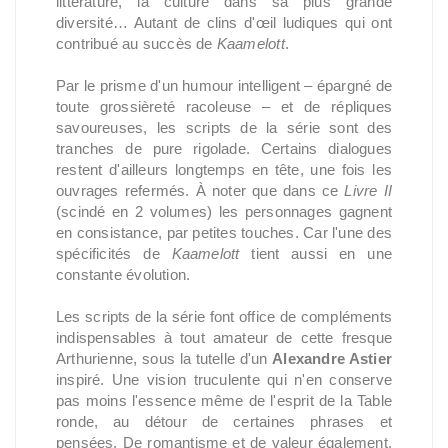
littérature, la culture dans sa plus grande
diversité… Autant de clins d'œil ludiques qui ont
contribué au succès de
Kaamelott
.
Par le prisme d'un humour intelligent – épargné de
toute grossièreté racoleuse – et de répliques
savoureuses, les scripts de la série sont des
tranches de pure rigolade. Certains dialogues
restent d'ailleurs longtemps en tête, une fois les
ouvrages refermés. À noter que dans ce
Livre II
(scindé en 2 volumes) les personnages gagnent
en consistance, par petites touches. Car l'une des
spécificités de
Kaamelott
tient aussi en une
constante évolution.
Les scripts de la série font office de compléments
indispensables à tout amateur de cette fresque
Arthurienne, sous la tutelle d'un
Alexandre Astier
inspiré. Une vision truculente qui n'en conserve
pas moins l'essence même de l'esprit de la Table
ronde, au détour de certaines phrases et
pensées. De romantisme et de valeur également.