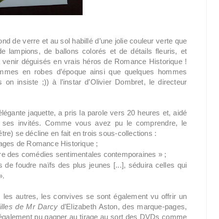
nd de verre et au sol habillé d’une jolie couleur verte que
de lampions, de ballons colorés et de détails fleuris, et
 venir déguisés en vrais héros de Romance Historique !
emmes en robes d’époque ainsi que quelques hommes
 on insiste ;)) à l’instar d’Olivier Dombret, le directeur
légante jaquette, a pris la parole vers 20 heures et, aidé
 ses invités. Comme vous avez pu le comprendre, le
tre) se décline en fait en trois sous-collections :
rages de Romance Historique ;
tière des comédies sentimentales contemporaines » ;
de foudre naïfs des plus jeunes [...], séduira celles qui
».
les autres, les convives se sont également vu offrir un
illes de Mr Darcy
d’Elizabeth Aston, des marque-pages,
 également pu gagner au tirage au sort des DVDs comme