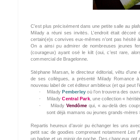
C’est plus précisément dans une petite salle au plafo
Milady a réuni ses invités. L’endroit était décoré 
certain(e)s convives eux-mêmes n’ont pas hésité à
On a ainsi pu admirer de nombreuses jeunes f
(courageux) ayant osé le kilt (oui, c’est rare, alors
commercial de Bragelonne.
Stéphane Marsan, le directeur éditorial, vêtu d’une é
de ses collègues, a présenté Milady Romance à
nouveau label de cet éditeur ambitieux (et qui peut l’ê
Milady
Pemberley
où l’on trouvera des ouv
·
Milady
Central Park
, une collection « héri
·
Milady
Vendôme
qui, « au-delà des coups 
·
sont déjà mamans ou jeunes grands-mères 
Repartis heureux d’avoir pu échanger les uns avec 
petit sac de goodies comprenant notamment
Les F
un badge et un miroir de poche. Des chanceux ont