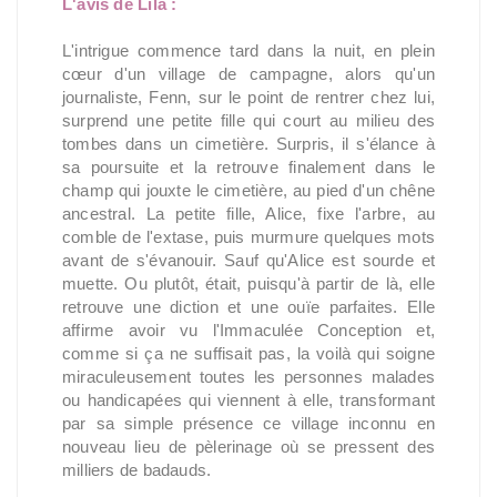
L'avis de Lila :
L'intrigue commence tard dans la nuit, en plein
cœur d'un village de campagne, alors qu'un
journaliste, Fenn, sur le point de rentrer chez lui,
surprend une petite fille qui court au milieu des
tombes dans un cimetière. Surpris, il s'élance à
sa poursuite et la retrouve finalement dans le
champ qui jouxte le cimetière, au pied d'un chêne
ancestral. La petite fille, Alice, fixe l'arbre, au
comble de l'extase, puis murmure quelques mots
avant de s'évanouir. Sauf qu'Alice est sourde et
muette. Ou plutôt, était, puisqu'à partir de là, elle
retrouve une diction et une ouïe parfaites. Elle
affirme avoir vu l'Immaculée Conception et,
comme si ça ne suffisait pas, la voilà qui soigne
miraculeusement toutes les personnes malades
ou handicapées qui viennent à elle, transformant
par sa simple présence ce village inconnu en
nouveau lieu de pèlerinage où se pressent des
milliers de badauds.