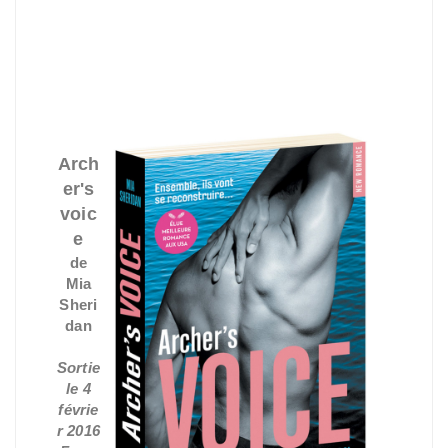
Arch
er's
voic
e
de
Mia
Sheri
dan
Sortie
le 4
févrie
r 2016