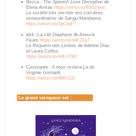
Becca :
The Spanish Love Deception
de
Elena Armas
https://amzn.to/46Gzkea
La société très secrète des sorcières
extraordinaires
de Sangu Mandanna
https://amzn.to/3pOIqF7
Idril :
La cité Diaphane
de Anouck
Faure
https://amzn.to/44E21a7
Le Requiem des Limbes
de Adeline Dias
et Laura Collins
https://amzn.to/44LVTMI
Cassiopée :
Il nous restera ça
de
Virginie Grimaldi
https://amzn.to/46RrZZi
Le grand vainqueur est :