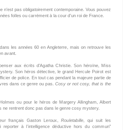
gue n’est pas obligatoirement contemporaine. Vous pouvez
nées folles ou carrément à la cour d’un roi de France.
dans les années 60 en Angleterre, mais on retrouve les
en avant.
penser aux écrits d’Agatha Christie. Son héroïne, Miss
mystery. Son héros détective, le grand Hercule Poirot est
cier de police. En tout cas pendant la majeure partie de
livres dans ce genre ou pas.
Cosy or not cosy, that is the
Holmes ou pour le héros de Margery Allingham, Albert
s ne rentrent donc pas dans le genre cosy mystery.
teur français Gaston Leroux,
Rouletabille
, qui suit les
i reporter à l'intelligence déductive hors du commun”