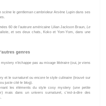
en scène le gentleman cambrioleur Arsène Lupin dans ses
les.
nnées 60 de l’auteure américaine Lilian Jackson Braun,
Le
rnaliste, et ses deux chats, Koko et Yom-Yom, dans une
d’autres genres
ystery n’échappe pas au mixage littéraire (oui, je viens
et le surnaturel ou encore le style culinaire (trouvé sur
u juste cité le blog).
prenant les éléments du style cosy mystery (une petite
) mais dans un univers surnaturel, c’est-à-dire des
.