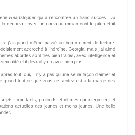
série
Heartstopper
qui a rencontrée un franc succès. Du
e la découvrir avec un nouveau roman dont le pitch était
tais, j’ai quand même passé un bon moment de lecture.
spécialement accroché à l'héroïne, Georgia, mais j’ai aimé
èmes abordés sont très bien traités, avec intelligence et
sexualité et il devrait y en avoir bien plus.
rès tout, oui, il n’y a pas qu’une seule façon d’aimer et
lace quand tout ce que vous ressentez est à la marge des
ujets importants, profonds et intimes qui interpellent et
ations actuelles des jeunes et moins jeunes. Une belle
nder.