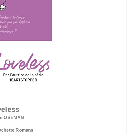
veless
ice OSEMAN
Hachette Romans