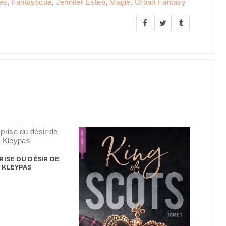
es
,
Fantastique
,
Jennifer Estep
,
Magie
,
Urban Fantasy
RISE DU DÉSIR DE
A KLEYPAS