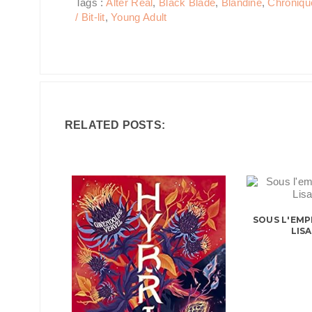
Tags :
Alter Real
,
Black Blade
,
Blandine
,
Chroniqu
/ Bit-lit
,
Young Adult
RELATED POSTS:
SOUS L'EMP
LIS