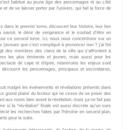
 s’est habitué au jeune âge des personnages et au côté
re et de se laisser porter par l’univers, qui fait la force de
s dans le premier tome, découvert leur histoire, leur lien
 savoir, le désir de vengeance et le souhait d’être en
 pour ce second tome. Ici, nous nous concentrons sur un
s (avouez que c’est compliqué à prononcer non ? j’ai fini
git des membres des clans de la ville qui s’affrontent à
res les plus éminents et jeunes, mais aussi pour les
 spectacle de cape et d’épée, néanmoins les enjeux sont
de découvrir les personnages, principaux et secondaires,
rsuit malgré les événements et révélations présents dans
s grand plaisir du lecteur qui ne cesse de se poser des
pot aux roses bien avant la révélation, mais ça ne fait pas
 si la “révélation” finale est aussi discrète qu’un ours
écié les recherches faites par l’héroïne en second plan,
nts pour la suite.
s événements intéressants, de l’action, de la magie, de