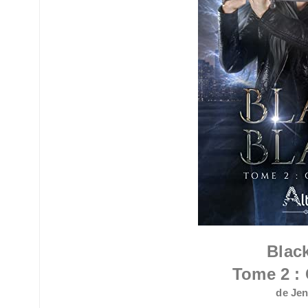
Blac
Tome 2 :
de Jen