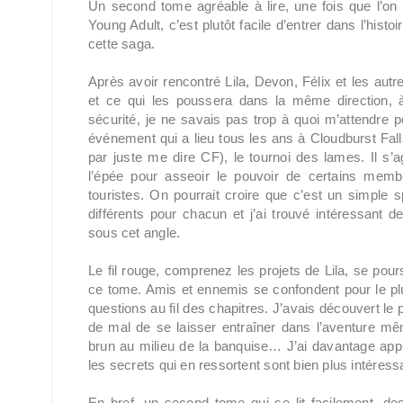
Un second tome agréable à lire, une fois que l’on
Young Adult, c’est plutôt facile d’entrer dans l’histoi
cette saga.
Après avoir rencontré Lila, Devon, Félix et les autre
et ce qui les poussera dans la même direction, à
sécurité, je ne savais pas trop à quoi m’attendre
événement qui a lieu tous les ans à Cloudburst Fall
par juste me dire CF), le tournoi des lames. Il s’a
l’épée pour asseoir le pouvoir de certains memb
touristes. On pourrait croire que c’est un simple
différents pour chacun et j’ai trouvé intéressant 
sous cet angle.
Le fil rouge, comprenez les projets de Lila, se pou
ce tome. Amis et ennemis se confondent pour le plu
questions au fil des chapitres. J’avais découvert le 
de mal de se laisser entraîner dans l’aventure même
brun au milieu de la banquise… J’ai davantage appr
les secrets qui en ressortent sont bien plus intéressa
En bref, un second tome qui se lit facilement, de