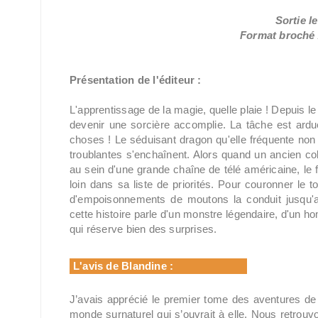
Sortie le
Format broché /
Présentation de l'éditeur :
L'apprentissage de la magie, quelle plaie ! Depuis le
devenir une sorcière accomplie. La tâche est ardue 
choses ! Le séduisant dragon qu'elle fréquente non p
troublantes s'enchaînent. Alors quand un ancien col
au sein d'une grande chaîne de télé américaine, le fe
loin dans sa liste de priorités. Pour couronner le t
d'empoisonnements de moutons la conduit jusqu'
cette histoire parle d'un monstre légendaire, d'un
qui réserve bien des surprises.
L'avis de Blandine :
J’avais apprécié le premier tome des aventures de Li
monde surnaturel qui s’ouvrait à elle. Nous retrouv