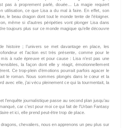
n’est pas à proprement parlé, douée… La magie requiert
 utilisation, ce que Lisa a du mal à faire. En effet, son
e, le beau dragon dont tout le monde tente de l’éloigner.
ion, même si d’autres péripéties vont plonger Lisa dans
dre toujours plus sur ce monde magique qu’elle découvre
de histoire ; l’univers se met davantage en place, les
ofondeur et l’action est très présente, comme pour le
t mis à rude épreuve et pour cause : Lisa n’est pas une
ensibles, la façon dont elle y réagit, émotionnellement
férent. Ce trop-plein d’émotions pourrait parfois agacer le
 fait le roman. Nous sommes plongés dans le cœur et la
d avec elle, j’ai vécu pleinement ce qui la tourmentait, la
 et l’enquête journalistique passe au second plan jusqu’au
nqué, car c’est pour moi ce qui fait de l’Urban Fantasy
ire et ici, elle prend peut-être trop de place.
, dragons, chevaliers, nous en apprenons un peu plus sur