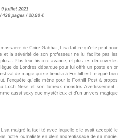
 9 juillet 2021
 439 pages / 20,90 €
 massacre de Coire Gabhail, Lisa fait ce qu'elle peut pour
et la sévérité de son professeur ne lui facilite pas les
lus... Plus leur histoire avance, et plus les découvertes
lègue de Londres débarque pour lui offrir un poste en or
stival de magie qui se tiendra à Forthill est relégué bien
out, l'enquête qu'elle mène pour le Forthill Post à propos
au Loch Ness et son fameux monstre. Avertissement :
 homme aussi sexy que mystérieux et d'un univers magique
sa malgré la facilité avec laquelle elle avait accepté le
ons notre journaliste en plein apprentissage de sa magie,