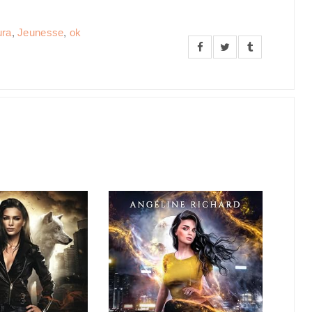
ura
,
Jeunesse
,
ok