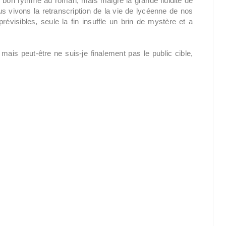
 bon rythme au roman, mais malgré la grande fluidité de
ous vivons la retranscription de la vie de lycéenne de nos
évisibles, seule la fin insuffle un brin de mystère et a
ais peut-être ne suis-je finalement pas le public cible,