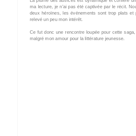
La plume des autrices est dynamique et confère un
ma lecture, je n’ai pas été captivée par le récit. N
deux héroïnes, les événements sont trop plats et pr
relevé un peu mon intérêt.
Ce fut donc une rencontre loupée pour cette saga, m
malgré mon amour pour la littérature jeunesse.