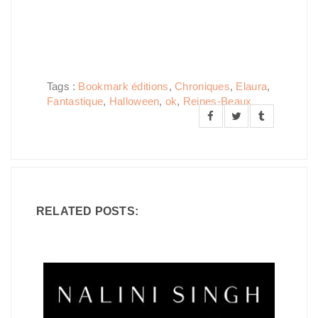
Tags :
Bookmark éditions
,
Chroniques
,
Elaura
,
Fantastique
,
Halloween
,
ok
,
Reines-Beaux
RELATED POSTS: