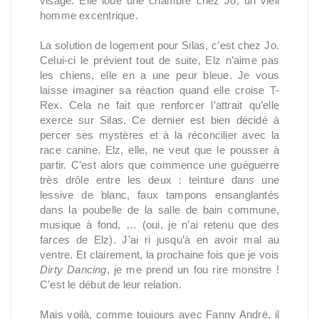
visage. Elle loue une chambre chez Jo, un vieil
homme excentrique.
La solution de logement pour Silas, c’est chez Jo.
Celui-ci le prévient tout de suite, Elz n’aime pas
les chiens, elle en a une peur bleue. Je vous
laisse imaginer sa réaction quand elle croise T-
Rex. Cela ne fait que renforcer l’attrait qu’elle
exerce sur Silas. Ce dernier est bien décidé à
percer ses mystères et à la réconcilier avec la
race canine. Elz, elle, ne veut que le pousser à
partir. C’est alors que commence une guéguerre
très drôle entre les deux : teinture dans une
lessive de blanc, faux tampons ensanglantés
dans la poubelle de la salle de bain commune,
musique à fond, … (oui, je n’ai retenu que des
farces de Elz). J’ai ri jusqu’à en avoir mal au
ventre. Et clairement, la prochaine fois que je vois
Dirty Dancing
, je me prend un fou rire monstre !
C’est le début de leur relation.
Mais voilà, comme toujours avec Fanny André, il