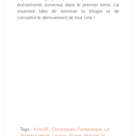
événements survenus dans le premier tome, j’ai
vraiment hâte de terminer la trilogie et de
connaître le dénouement de tout cela !
Tags :
ActuSF
,
Chroniques
,
Fantastique
,
La
dernière geste
,
Lauryn
,
Magie
,
Morgan of