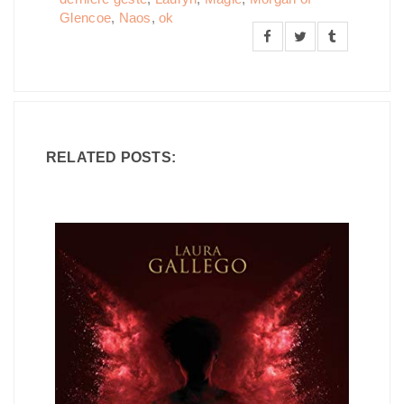
Glencoe
,
Naos
,
ok
RELATED POSTS: