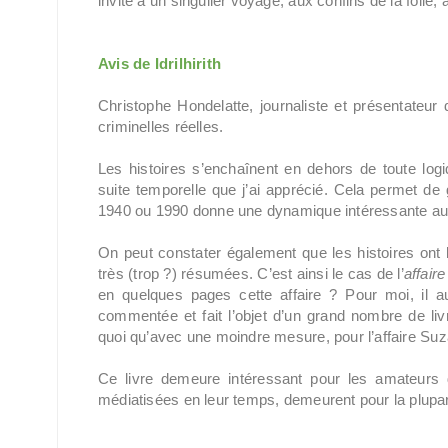
invite à un singulier voyage, aux confins de la folie,
Avis de Idrilhirith
Christophe Hondelatte, journaliste et présentateur 
criminelles réelles.
Les histoires s’enchaînent en dehors de toute log
suite temporelle que j’ai apprécié. Cela permet 
1940 ou 1990 donne une dynamique intéressante au 
On peut constater également que les histoires ont
très (trop ?) résumées. C’est ainsi le cas de l’
affair
en quelques pages cette affaire ? Pour moi, il au
commentée et fait l’objet d’un grand nombre de liv
quoi qu’avec une moindre mesure, pour l’affaire Su
Ce livre demeure intéressant pour les amateurs d
médiatisées en leur temps, demeurent pour la plupar