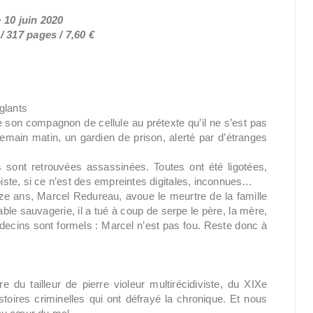
e 10 juin 2020
 317 pages / 7,60 €
glants
 son compagnon de cellule au prétexte qu’il ne s’est pas
demain matin, un gardien de prison, alerté par d’étranges
sont retrouvées assassinées. Toutes ont été ligotées,
piste, si ce n’est des empreintes digitales, inconnues…
ze ans, Marcel Redureau, avoue le meurtre de la famille
oyable sauvagerie, il a tué à coup de serpe le père, la mère,
édecins sont formels : Marcel n’est pas fou. Reste donc à
e du tailleur de pierre violeur multirécidiviste, du XIXe
stoires criminelles qui ont défrayé la chronique. Et nous