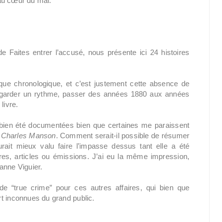
 au cœur du mal.
de Faites entrer l’accusé, nous présente ici 24 histoires
ique chronologique, et c’est justement cette absence de
de garder un rythme, passer des années 1880 aux années
livre.
 bien été documentées bien que certaines me paraissent
e Charles Manson
. Comment serait-il possible de résumer
rait mieux valu faire l’impasse dessus tant elle a été
res, articles ou émissions. J’ai eu la même impression,
zanne Viguier.
e “true crime” pour ces autres affaires, qui bien que
t inconnues du grand public.