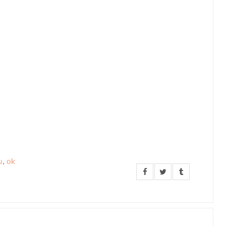
u
,
ok