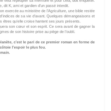
e veut repeupler sa mémoire et pour cela, doit enquêter.
, dit K, ami et gardien d’un passé interdit.
on exercée au ministère de l’Agriculture, une bible restée
 d’indices de sa vie d’avant. Quelques démangeaisons et
s êtres qu’elle croise hantent ses jours présents.
quera son cœur et son esprit. Ce sera avant de gagner la
gmes de son histoire prise au piège de l’oubli.
planète, c’est le pari de ce premier roman en forme de
ôtoie l’espoir le plus fou.
umain.