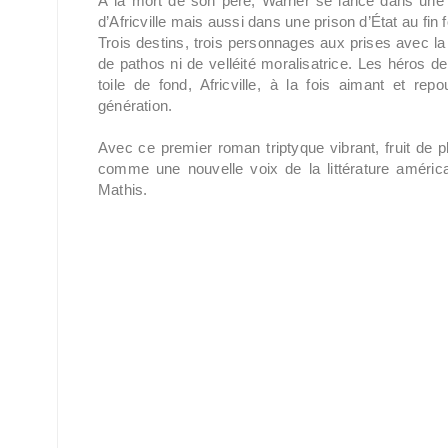
À la mort de son père, Warner se lance dans une 
d’Africville mais aussi dans une prison d’État au fin 
Trois destins, trois personnages aux prises avec la 
de pathos ni de velléité moralisatrice. Les héros d
toile de fond, Africville, à la fois aimant et re
génération.
Avec ce premier roman triptyque vibrant, fruit de 
comme une nouvelle voix de la littérature améric
Mathis.