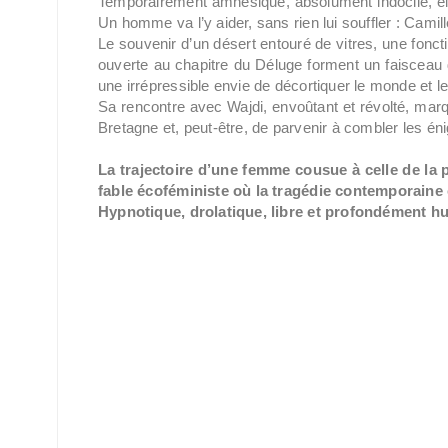
Temporairement amnésique, absolument indocile, ell
Un homme va l’y aider, sans rien lui souffler : Camille
Le souvenir d’un désert entouré de vitres, une foncti
ouverte au chapitre du Déluge forment un faisceau
une irrépressible envie de décortiquer le monde et le
Sa rencontre avec Wajdi, envoûtant et révolté, mar
Bretagne et, peut-être, de parvenir à combler les éni
La trajectoire d’une femme cousue à celle de la 
fable écoféministe où la tragédie contemporaine c
Hypnotique, drolatique, libre et profondément h