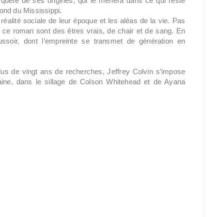
quête de ses origines, qui le mènera dans ce qui reste
fond du Mississippi.
réalité sociale de leur époque et les aléas de la vie. Pas
e ce roman sont des êtres vrais, de chair et de sang. En
poussoir, dont l’empreinte se transmet de génération en
plus de vingt ans de recherches, Jeffrey Colvin s’impose
aine, dans le sillage de Colson Whitehead et de Ayana