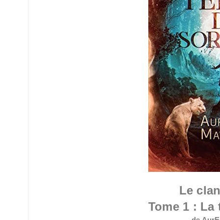
Le clan
Tome 1 :
La 
de AurE