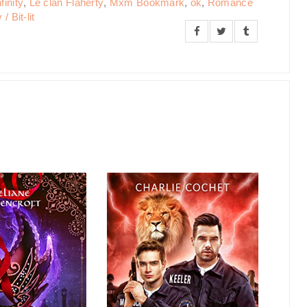
finity
,
Le clan Flaherty
,
Mxm Bookmark
,
ok
,
Romance
 Bit-lit