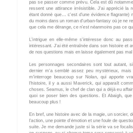
pas se passer comme prévu. Cela est dû notamment 
ressent une attirance irrésistible. J'ai apprécié l
étant donné que… c'est d'une évidence flagrante) m
du moins dans un roman d'urban-fantasy où je ne r
que cela me dérange, ce n'est néanmoins pas ce que
L'intrigue en elle-même s'intéresse donc au pass
intéressant. J'ai été entraînée dans son histoire et 
de nos questions mais en laisse également pas mal 
Les personnages secondaires sont tout autant, si
dernier m'a semblé assez peu mystérieux, mais f
m’interroge beaucoup sur Nolan, qui apporte vra
l'histoire, il y a aussi Maverick, qui apparaît c
choses. Seamus, le chef de clan qui a déjà eu affair
quoi se poser bien des questions. Et Abaigh, que 
beaucoup plus !
En bref, une histoire avec de la magie, un sorcier,
l'action, une pointe d'émotion et une foule de quest
suite. Je me demande juste si la série va se focali
en suspens, ou si chaque tome sera consacré à un 