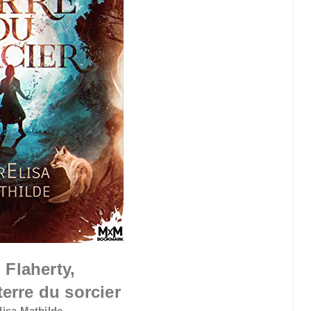
 Flaherty,
terre du sorcier
lisa Mathilde