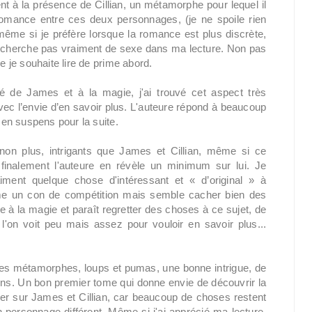
à la présence de Cillian, un métamorphe pour lequel il
a romance entre ces deux personnages, (je ne spoile rien
ême si je préfère lorsque la romance est plus discrète,
echerche pas vraiment de sexe dans ma lecture. Non pas
 je souhaite lire de prime abord.
é de James et à la magie, j'ai trouvé cet aspect très
avec l’envie d’en savoir plus. L'auteure répond à beaucoup
en suspens pour la suite.
non plus, intrigants que James et Cillian, même si ce
inalement l'auteure en révèle un minimum sur lui. Je
iment quelque chose d'intéressant et « d’original » à
omme un con de compétition mais semble cacher bien des
e à la magie et paraît regretter des choses à ce sujet, de
l'on voit peu mais assez pour vouloir en savoir plus...
 des métamorphes, loups et pumas, une bonne intrigue, de
ions. Un bon premier tome qui donne envie de découvrir la
ser sur James et Cillian, car beaucoup de choses restent
personnage différent. Même si j'ai apprécié ma lecture,