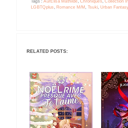
Tags :
AurElisa Mathilde
,
Chroniques
,
Collection In
LGBTQplus
,
Romance M/M
,
Tsuki
,
Urban Fantasy /
RELATED POSTS: