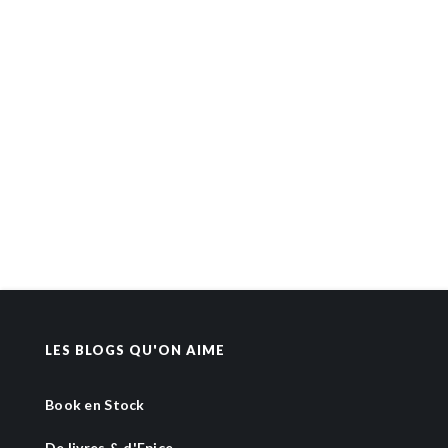
LES BLOGS QU'ON AIME
Book en Stock
De livres & d'Epice...