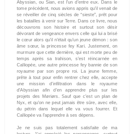
Abyssian, ou Sian, est l’un d’entre eux. Dans le
tome précédent, nous avions appris qu’il venait de
se réveiller de cinq siècles de “sieste”, prêt pour
les batailles à venir sur Terre. Dans ce livre, nous
découvrons son histoire et surtout son désir
dévorant de vengeance envers celle qui lui a brisé
le cœur alors qu’il n’était qu’un jeune démon : son
âme sœur, la princesse fey Kari. Justement, on
murmure que cette dernière, qui est morte peu de
temps après sa trahison, s’est réincarnée en
Calliopée, une autre princesse fey bannie de son
royaume par son propre roi. La jeune femme,
prête à tout pour enfin rentrer chez elle, accepte
une mission d’infiltration dans le royaume
d’Abyssian afin d’en apprendre plus sur les
projets des Møriørs. Sauf que c’est un plan de
Nyx, et qu’on ne peut jamais être sûre, avec elle,
du pétrin dans lequel elle va vous fourrer. Et
Calliopée va l’apprendre à ses dépens.
Je ne suis pas totalement satisfaite de ma
lecture. J’ai apprécié les personnages, surtout