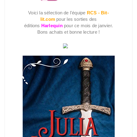
Voici la sélection de l'équipe
RCS - Bit-
lit.com
pour les sorties des
éditions
Harlequin
pour ce mois de janvier.
Bons achats et bonne lecture !